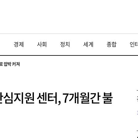
재
경제
사회
정치
세계
종합
인
투법 불확실성 해법은
으로
로 압박 커져
와 해법 모색
 대응 필요
투법 불확실성 해법은
으로
심지원 센터, 7개월간 불