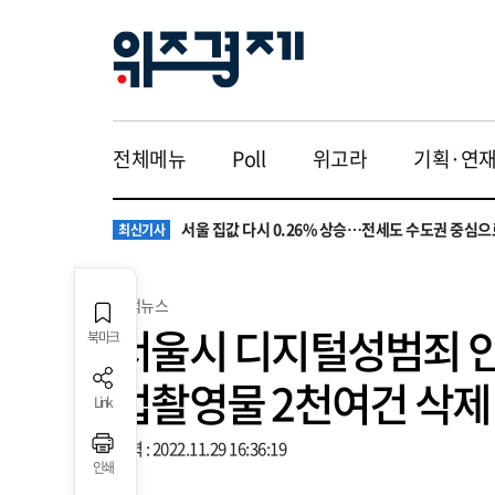
전체메뉴
Poll
위고라
기획·연
원·하청 교섭 갈등에 안전 지원 위축까지… 노란봉
최신기사
청소년 혐오 표현, '처벌과 낙인'에서 '교양과 상식'
최신기사
서울 집값 다시 0.26% 상승…전세도 수도권 중심으
최신기사
교실 뒤흔든 혐오표현…‘표현의 자유’ 넘어 지역사회
최신기사
“혐오가 놀이가 된 교실”…처벌보다 예방·회복 중심
최신기사
원·하청 교섭 갈등에 안전 지원 위축까지… 노란봉
최신기사
스낵뉴스
청소년 혐오 표현, '처벌과 낙인'에서 '교양과 상식'
최신기사
서울시 디지털성범죄 안
북마크
법촬영물 2천여건 삭제
Link
입력 : 2022.11.29 16:36:19
인쇄