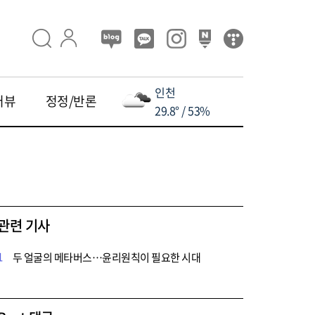
인천
터뷰
정정/반론
29.8° / 53%
관련 기사
1
두 얼굴의 메타버스…윤리원칙이 필요한 시대