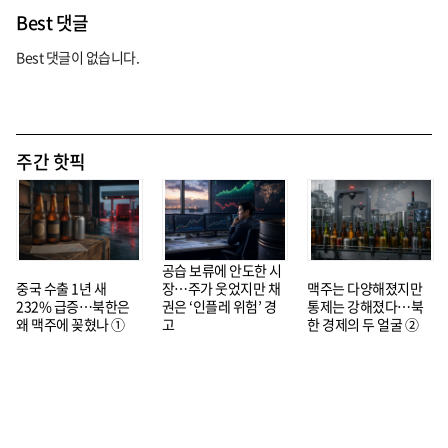
Best 댓글
Best 댓글이 없습니다.
주간 핫픽
공습 보류에 안도한 시
중국 수출 1년 새
장…주가 웃었지만 채
맥주는 다양해졌지만
232% 급증…북한은
권은 ‘인플레 위험’ 경
통제는 강해졌다…북
왜 맥주에 꽂혔나 ①
고
한 경제의 두 얼굴 ②