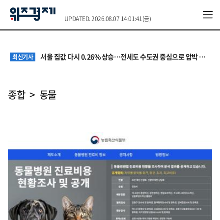
UPDATED. 2026.08.07 14:01:41(금)
원·하청 교섭 갈등에 안전 지원 위축까지… 노란봉투법 불확실성 해법은
최신기사
청소년 혐오 표현, '처벌과 낙인'에서 '교양과 상식'으로
최신기사
서울 집값 다시 0.26% 상승…전세도 수도권 중심으로 압박 커져
최신기사
교실 뒤흔든 혐오표현…‘표현의 자유’ 넘어 지역사회와 해법 모색
최신기사
“혐오가 놀이가 된 교실”…처벌보다 예방·회복 중심 대응 필요
최신기사
원·하청 교섭 갈등에 안전 지원 위축까지… 노란봉투법 불확실성 해법은
최신기사
종합 > 동물
청소년 혐오 표현, '처벌과 낙인'에서 '교양과 상식'으로
최신기사