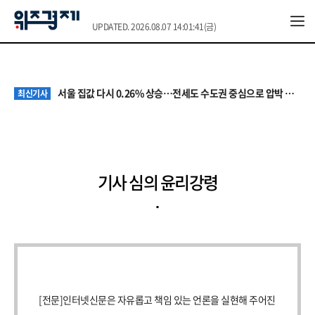
UPDATED. 2026.08.07 14:01:41(금)
원·하청 교섭 갈등에 안전 지원 위축까지… 노란봉투법 불확실성 해법은
최신기사
청소년 혐오 표현, '처벌과 낙인'에서 '교양과 상식'으로
최신기사
서울 집값 다시 0.26% 상승…전세도 수도권 중심으로 압박 커져
최신기사
교실 뒤흔든 혐오표현…‘표현의 자유’ 넘어 지역사회와 해법 모색
최신기사
“혐오가 놀이가 된 교실”…처벌보다 예방·회복 중심 대응 필요
최신기사
원·하청 교섭 갈등에 안전 지원 위축까지… 노란봉투법 불확실성 해법은
최신기사
청소년 혐오 표현, '처벌과 낙인'에서 '교양과 상식'으로
최신기사
기사 심의 윤리강령
[전문]인터넷신문은 자유롭고 책임 있는 언론을 실현해 주어진