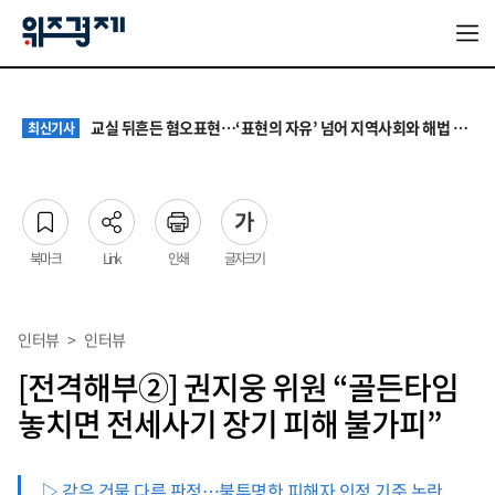
대기업 노조 '영업이익 성과급' 요구에 전문가들 "최종 이익·투자 여력 반영해야"
최신기사
서울 집값 다시 0.26% 상승…전세도 수도권 중심으로 압박 커져
최신기사
교실 뒤흔든 혐오표현…‘표현의 자유’ 넘어 지역사회와 해법 모색
최신기사
“혐오가 놀이가 된 교실”…처벌보다 예방·회복 중심 대응 필요
최신기사
원·하청 교섭 갈등에 안전 지원 위축까지… 노란봉투법 불확실성 해법은
최신기사
대기업 노조 '영업이익 성과급' 요구에 전문가들 "최종 이익·투자 여력 반영해야"
최신기사
서울 집값 다시 0.26% 상승…전세도 수도권 중심으로 압박 커져
최신기사
북마크
Link
인쇄
글자크기
인터뷰
>
인터뷰
[전격해부②] 권지웅 위원 “골든타임
놓치면 전세사기 장기 피해 불가피”
▷ 같은 건물 다른 판정…불투명한 피해자 인정 기준 논란