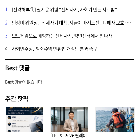
1
[전격해부①] 권지웅 위원 “전세사기, 사회가 만든 지뢰밭”
2
안상미 위원장, "전세사기 대책, 지금이 마지노선...피해자 보호·제도 개선 시급"
3
보드게임으로 예방하는 전세사기, 청년센터에서 만나자
4
사회민주당, '범죄수익 반환법 개정안 통과 촉구'
Best 댓글
Best 댓글이 없습니다.
주간 핫픽
[TRUST 2026 릴레이