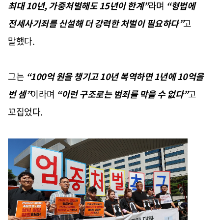
최대 10년, 가중처벌해도 15년이 한계”
라며
“형법에
전세사기죄를 신설해 더 강력한 처벌이 필요하다”
고
말했다.
그는
“100억 원을 챙기고 10년 복역하면 1년에 10억을
번 셈”
이라며
“이런 구조로는 범죄를 막을 수 없다”
고
꼬집었다.