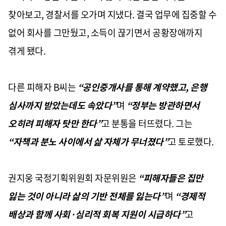
찾아보고, 경찰서를 오가며 지냈다. 결국 업무에 집중할 수
없어 회사를 그만뒀고, 소득이 끊기면서 공황장애까지
겪게 됐다.
다른 피해자 B씨는
“공인중개사를 통해 계약했고, 은행
심사까지 받았는데도 속았다”
며
“정부는 방관하면서
오히려 피해자 탓만 한다”
고 분통을 터뜨렸다. 그는
“자책과 분노 사이에서 삶 자체가 무너졌다”
고 토로했다.
권지웅 국정기획위원회 자문위원은
“피해자들은 집만
잃는 것이 아니라 삶의 기반 전체를 잃는다”
며
“경제적
배상과 함께 사회·심리적 회복 지원이 시급하다”
고