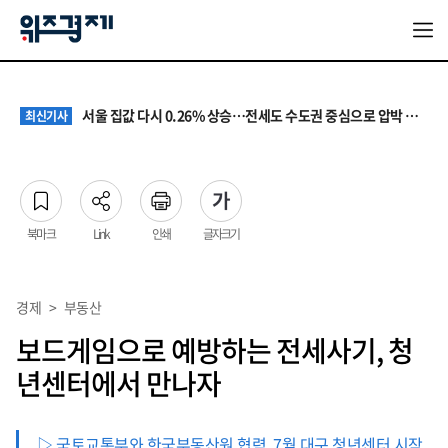
원·하청 교섭 갈등에 안전 지원 위축까지… 노란봉투법 불확실성 해법은
최신기사
청소년 혐오 표현, '처벌과 낙인'에서 '교양과 상식'으로
최신기사
서울 집값 다시 0.26% 상승…전세도 수도권 중심으로 압박 커져
최신기사
교실 뒤흔든 혐오표현…‘표현의 자유’ 넘어 지역사회와 해법 모색
최신기사
“혐오가 놀이가 된 교실”…처벌보다 예방·회복 중심 대응 필요
최신기사
원·하청 교섭 갈등에 안전 지원 위축까지… 노란봉투법 불확실성 해법은
최신기사
청소년 혐오 표현, '처벌과 낙인'에서 '교양과 상식'으로
최신기사
북마크
Link
인쇄
글자크기
경제
>
부동산
보드게임으로 예방하는 전세사기, 청
년센터에서 만나자
▷ 국토교통부와 한국부동산원 협력, 7월 대구 청년센터 시작