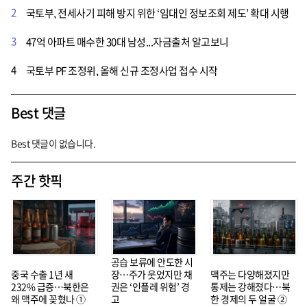
2
국토부, 전세사기 피해 방지 위한 ‘임대인 정보조회 제도’ 확대 시행
3
47억 아파트 매수한 30대 남성...자금출처 알고보니
4
국토부 PF 조정위, 올해 신규 조정사업 접수 시작
Best 댓글
Best 댓글이 없습니다.
주간 핫픽
공습 보류에 안도한 시
중국 수출 1년 새
장…주가 웃었지만 채
맥주는 다양해졌지만
232% 급증…북한은
권은 ‘인플레 위험’ 경
통제는 강해졌다…북
왜 맥주에 꽂혔나 ①
고
한 경제의 두 얼굴 ②