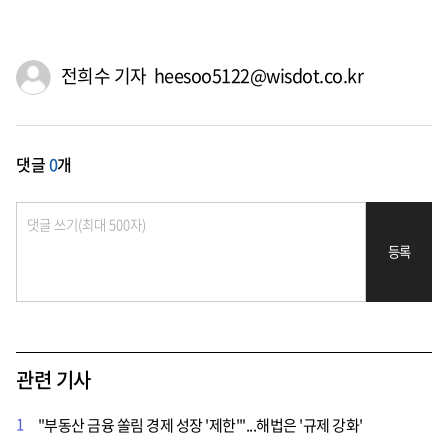
전희수 기자 heesoo5122@wisdot.co.kr
댓글
0
개
등록
관련 기사
1
"부동산 금융 쏠림 경제 성장 '제한'"...해법은 '규제 강화'