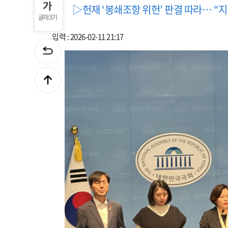
▷헌재 ‘봉쇄조항 위헌’ 판결 따라… “
글자크기
입력 : 2026-02-11 21:17