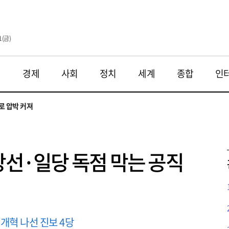
1(금)
재
경제
사회
정치
세계
종합
인
투법 불확실성 해법은
으로
로 압박 커져
와 해법 모색
 대응 필요
투법 불확실성 해법은
으로
당선·일당 독점 막는 공직
개혁 나선 진보 4당