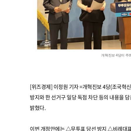
개혁진보 4당이 주
[위즈경제] 이정원 기자 =개혁진보 4당(조국
방지와 한 선거구 일당 독점 차단 등의 내용을 담
밝혔다.
이번 개정안에는 △무투표 당선 방지 △비례대표 