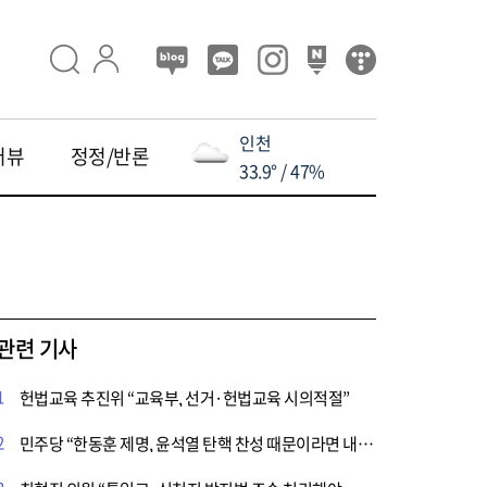
인천
터뷰
정정/반론
33.9° / 47%
관련 기사
1
헌법교육 추진위 “교육부, 선거·헌법교육 시의적절”
2
민주당 “한동훈 제명, 윤석열 탄핵 찬성 때문이라면 내란 비호 정당” 직격