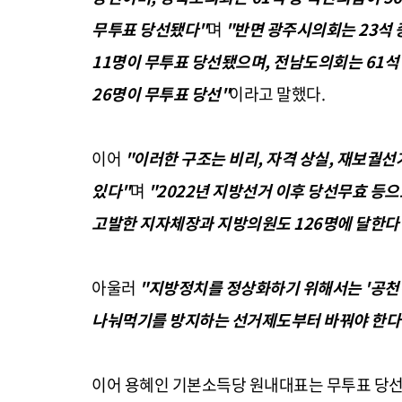
무투표 당선됐다"
며
"반면 광주시의회는 23석 중
11명이 무투표 당선됐으며, 전남도의회는 61석 
26명이 무투표 당선"
이라고 말했다.
이어
"이러한 구조는 비리, 자격 상실, 재보궐
있다"
며
"2022년 지방선거 이후 당선무효 등
고발한 지자체장과 지방의원도 126명에 달한다
아울러
"지방정치를 정상화하기 위해서는 '공천
나눠먹기를 방지하는 선거제도부터 바꿔야 한다
이어 용혜인 기본소득당 원내대표는 무투표 당선