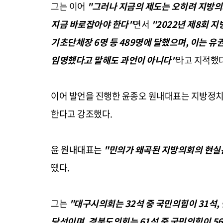
그는 이어
"그러나 지금의 제도는 오히려 지방의
지금 바로잡아야 한다"
면서
"2022년 제8회 
기초단체장 6명 등 489명에 달했으며, 이는 
임명했다고 말해도 과언이 아니다"
라고 지적했다
이어 발언을 진행한 윤종오 원내대표는 지방정치
한다고 강조했다.
윤 원내대표는
"민의가 왜곡된 지방의회의 현실
땠다.
그는
"대구시의회는 32석 중 국민의힘이 31석,
당선이며, 경북도의회는 61석 중 국민의힘이 56