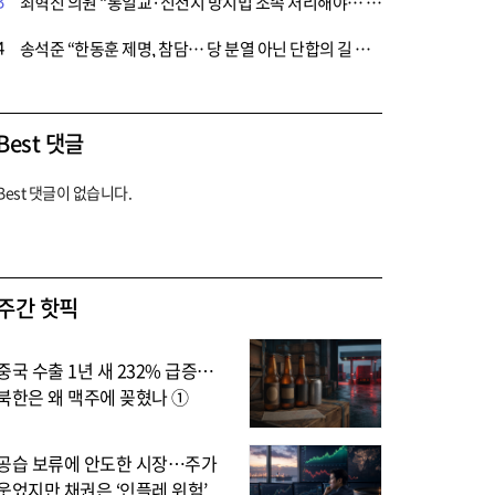
3
최혁진 의원 “통일교·신천지 방지법 조속 처리해야… 종교 탈을 쓴 정치공작 차단”
4
송석준 “한동훈 제명, 참담… 당 분열 아닌 단합의 길 가야”
Best 댓글
Best 댓글이 없습니다.
주간 핫픽
중국 수출 1년 새 232% 급증…
북한은 왜 맥주에 꽂혔나 ①
공습 보류에 안도한 시장…주가
웃었지만 채권은 ‘인플레 위험’