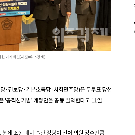
최한 기자회견(사진=위즈경제)
혁신당·진보당·기본소득당·사회민주당)은 무투표 당선
은 '공직선거법' 개정안을 공동 발의한다고 11일
봉쇄 조항 폐지 △한 정당이 전체 의원 정수만큼