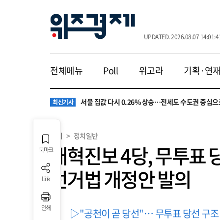
UPDATED. 2026.08.07 14:01:4
전체메뉴
Poll
위고라
기획·연
원·하청 교섭 갈등에 안전 지원 위축까지… 노란봉
최신기사
청소년 혐오 표현, '처벌과 낙인'에서 '교양과 상식'
최신기사
서울 집값 다시 0.26% 상승…전세도 수도권 중심으
최신기사
교실 뒤흔든 혐오표현…‘표현의 자유’ 넘어 지역사회
최신기사
“혐오가 놀이가 된 교실”…처벌보다 예방·회복 중심
최신기사
원·하청 교섭 갈등에 안전 지원 위축까지… 노란봉
최신기사
정치
>
정치일반
청소년 혐오 표현, '처벌과 낙인'에서 '교양과 상식'
최신기사
개혁진보 4당, 무투표 
북마크
선거법 개정안 발의
Link
인쇄
▷"공천이 곧 당선"… 무투표 당선 구조 