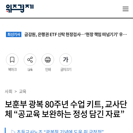
서울 집값 다시 0.26% 상승…전세도 수도권 중심으로 압박 커져
최신기사
AI가 예금·보험까지 골라주는 시대…금융권은 소비자 보호 ‘숙제’
최신기사
금감원, 은행권 ETF 신탁 현장검사…‘현장 책임 떠넘기기’ 우려도
최신기사
고용보험은 늘었지만 청년은 줄었다…7월 노동시장, ‘숫자 회복’ 뒤의 균열
최신기사
청소년 혐오 표현, '처벌과 낙인'에서 '교양과 상식'으로
최신기사
서울 집값 다시 0.26% 상승…전세도 수도권 중심으로 압박 커져
최신기사
AI가 예금·보험까지 골라주는 시대…금융권은 소비자 보호 ‘숙제’
최신기사
북마크
Link
인쇄
글자크기
사회
>
교육
보훈부 광복 80주년 수업 키트, 교사단
체 “공교육 보완하는 정성 담긴 자료”
▷ 초등교사노조 “광복절 기념에 도움 줘 긍정적”