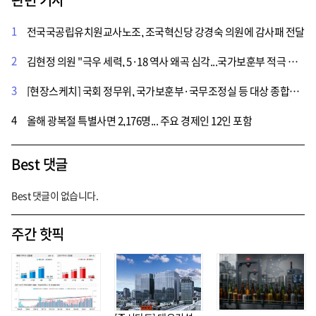
1
전국국공립유치원교사노조, 조국혁신당 강경숙 의원에 감사패 전달
2
김현정 의원 "극우 세력, 5·18 역사 왜곡 심각...국가보훈부 적극 나서야"
3
[현장스케치] 국회 정무위, 국가보훈부·국무조정실 등 대상 종합감사
4
올해 광복절 특별사면 2,176명... 주요 경제인 12인 포함
Best 댓글
Best 댓글이 없습니다.
주간 핫픽