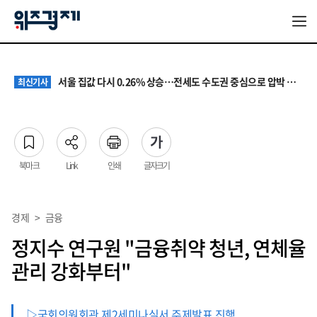
원·하청 교섭 갈등에 안전 지원 위축까지… 노란봉투법 불확실성 해법은
최신기사
청소년 혐오 표현, '처벌과 낙인'에서 '교양과 상식'으로
최신기사
서울 집값 다시 0.26% 상승…전세도 수도권 중심으로 압박 커져
최신기사
교실 뒤흔든 혐오표현…‘표현의 자유’ 넘어 지역사회와 해법 모색
최신기사
“혐오가 놀이가 된 교실”…처벌보다 예방·회복 중심 대응 필요
최신기사
원·하청 교섭 갈등에 안전 지원 위축까지… 노란봉투법 불확실성 해법은
최신기사
청소년 혐오 표현, '처벌과 낙인'에서 '교양과 상식'으로
최신기사
북마크
Link
인쇄
글자크기
경제
>
금융
정지수 연구원 "금융취약 청년, 연체율
관리 강화부터"
▷국회의원회관 제2세미나실서 주제발표 진행