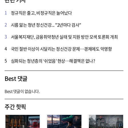
1
정규직은 줄고, 비정규직은 늘어났다
2
시름 앓는 청년 정신건강... "2년마다 검사"
3
서울복지재단, 금융취약청년 실태 및 지원 방안 모색 토론회 개최
4
국민 절반 이상이 시달리는 정신건강 문제…경제에도 악영향
5
심화되는 청년층의 ‘쉬었음’ 현상…해결책은 없나?
Best 댓글
Best 댓글이 없습니다.
주간 핫픽