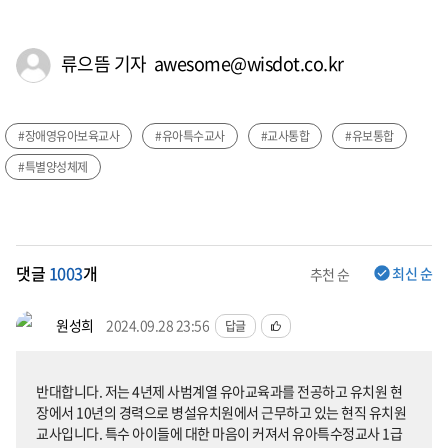
류으뜸 기자 awesome@wisdot.co.kr
#장애영유아보육교사
#유아특수교사
#교사통합
#유보통합
#특별양성체제
댓글
1003
개
최신 순
추천 순
원성희
2024.09.28 23:56
답글
반대합니다. 저는 4년제 사범계열 유아교육과를 전공하고 유치원 현
장에서 10년의 경력으로 병설유치원에서 근무하고 있는 현직 유치원
교사입니다. 특수 아이들에 대한 마음이 커져서 유아특수정교사 1급