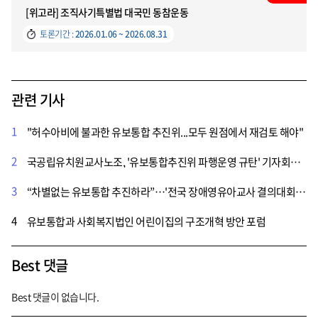
[위고라] 조직사기특별법 대국민 동참운동
토론기간 :
2026.01.06 ~ 2026.08.31
관련 기사
1
"허수아비에 불과한 유보통합 추진위...모두 원점에서 재검토 해야"
2
국공립유치원교사노조, '유보통합추진위 파행운영 규탄' 기자회견 연다
3
“차별없는 유보통합 추진하라”…'전국 장애영유아교사 결의대회' 국회 앞에서 개최
4
유보통합과 사회복지법인 어린이집의 구조개혁 방안 포럼
Best 댓글
Best 댓글이 없습니다.