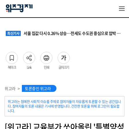
원·하청 교섭 갈등에 안전 지원 위축까지… 노란봉투법 불확실성 해법은
최신기사
청소년 혐오 표현, '처벌과 낙인'에서 '교양과 상식'으로
최신기사
서울 집값 다시 0.26% 상승…전세도 수도권 중심으로 압박 커져
최신기사
교실 뒤흔든 혐오표현…‘표현의 자유’ 넘어 지역사회와 해법 모색
최신기사
“혐오가 놀이가 된 교실”…처벌보다 예방·회복 중심 대응 필요
최신기사
원·하청 교섭 갈등에 안전 지원 위축까지… 노란봉투법 불확실성 해법은
최신기사
청소년 혐오 표현, '처벌과 낙인'에서 '교양과 상식'으로
최신기사
북마크
Link
인쇄
글자크기
위고라
>
토론중인 위고라
위고라는 첨예한 사회적 이슈를 주제로 참여자들이 자유롭게 토론할 수 있는 공간입니
다. 참여자들의 토론 내용은 기사에 반영됩니다. 건전한 토론을 위해 로그인이 필요합
니다.
[위고라] 교육부가 쏘아올린 '특별양성