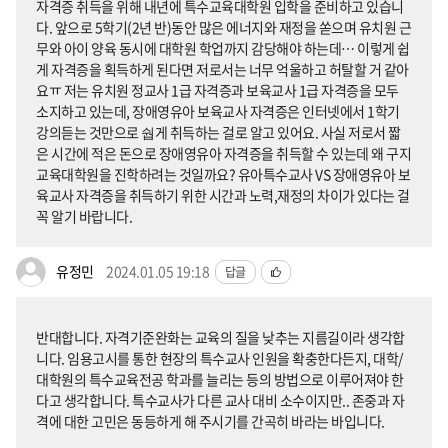
자격증 취득을 위해 내년에 특수교육대학원 입학을 준비하고 있습니
다. 앞으로 5학기(2년 반)동안 많은 에너지와 재정을 쏟으며 유치원 근
무와 아이 양육 동시에 대학원 학업까지 감당해야 하는데… 이렇게 쉽
게 자격증을 획득하게 된다면 저로서는 너무 억울하고 허탈할 거 같아
요ㅠ 저는 유치원 정교사 1급 자격증과 보육교사 1급 자격증을 모두
소지하고 있는데, 장애영유아 보육교사 자격증은 인터넷에서 1학기
강의듣는 것만으로 쉅게 취득하는 걸로 알고 있어요. 사실 저로서 짧
은 시간에 적은 돈으로 장애영유아 자격증을 취득할 수 있는데 왜 구지
교육대학원을 진학하려는 것일까요? 유아특수교사 VS 장애영유아 보
육교사 자격증을 취득하기 위한 시간과 노력,재정의 차이가 있다는 걸
꼭 알기 바랍니다.
유정민
2024.01.05 19:18
답글
반대합니다. 자격기준완화는 교육의 질을 낮추는 지름길이라 생각합
니다. 임용고시를 통한 현장의 특수교사 인원을 확충한다든지, 대학/
대학원의 특수교육전공 학과를 늘리는 등의 방법으로 이루어져야 한
다고 생각합니다. 특수교사가 다른 교사 대비 소수이지만.. 존중과 자
격에 대한 고민은 동등하게 해 주시기를 간곡히 바라는 바입니다.