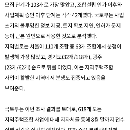
모집 단계가
103
개로 가장 많았고
,
조합설립 인가 이후와
사업계획 승인 이후 단계는 각각
42
개였다
.
국토부는 사업
초기의 불투명한 정보 제공
,
토지 확보 지연
,
인허가 문제
등이 근본 원인으로 작용한 것으로 분석했다
.
지역별로는 서울이
110
개 조합 중
63
개 조합에서 분쟁이
발생해 가장 많았고
,
경기도
(32
개
/118
개
),
광주
(23
개
/62
개
)
순으로 뒤를 이었다
.
이는 지역주택조합
사업이 활발한 지역에서 분쟁도 집중되고 있음을
보여준다
.
국토부는 이번 조사 결과를 토대로
, 618
개 모든
지역주택조합 사업에 대해 지자체를 통해
8
월 말까지 전수
실태 점검을 실시할 예정이다
.
또한 주요 분쟁사업장에