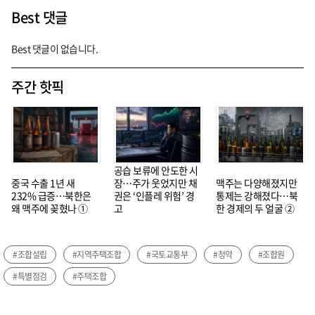
Best 댓글
Best 댓글이 없습니다.
주간 핫픽
공습 보류에 안도한 시
중국 수출 1년 새
장…주가 웃었지만 채
맥주는 다양해졌지만
232% 급증…북한은
권은 ‘인플레 위험’ 경
통제는 강해졌다…북
왜 맥주에 꽂혔나 ①
고
한 경제의 두 얼굴 ②
#조합설립
#지역주택조합
#국토교통부
#청약
#조합원
#특별점검
#주택조합