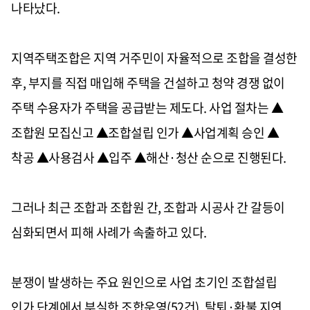
나타났다
.
지역주택조합은 지역 거주민이 자율적으로 조합을 결성한
후
,
부지를 직접 매입해 주택을 건설하고 청약 경쟁 없이
주택 수용자가 주택을 공급받는 제도다
.
사업 절차는
▲
조합원 모집신고
▲
조합설립 인가
▲
사업계획 승인
▲
착공
▲
사용검사
▲
입주
▲
해산
·
청산 순으로 진행된다
.
그러나 최근 조합과 조합원 간
,
조합과 시공사 간 갈등이
심화되면서 피해 사례가 속출하고 있다
.
분쟁이 발생하는 주요 원인으로 사업 초기인 조합설립
인가 단계에서 부실한 조합운영
(52
건
),
탈퇴
·
환불 지연