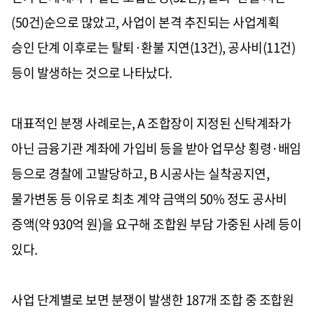
(50
건
)
순으로 많았고
,
사업이 본격 추진되는 사업계획
승인 단계 이후로는 탈퇴
·
환불 지연
(13
건
),
공사비
(11
건
)
등이 발생하는 것으로 나타났다
.
대표적인 분쟁 사례로는
, A
조합장이 지정된 신탁계좌가
아닌 금융기관 계좌에 가입비 등을 받아 업무상 횡령
·
배임
등으로 경찰에 고발당하고
, B
시공사는 실착공지연
,
물가변동 등 이유로 최초 계약 금액의
50%
정도 공사비
증액
(
약
930
억 원
)
을 요구해 조합원 부담 가중된 사례 등이
있다
.
사업 단계별로 보면 분쟁이 발생한
187
개 조합 중 조합원