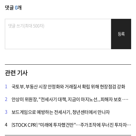
댓글
0
개
등록
관련 기사
1
국토부, 부동산 시장 안정화와 거래질서 확립 위해 현장점검 강화
2
안상미 위원장, "전세사기 대책, 지금이 마지노선...피해자 보호·제도 개선 시급"
3
보드게임으로 예방하는 전세사기, 청년센터에서 만나자
4
[STOCK CPR] “미래에 투자했건만”…주가조작에 무너진 투자자들의 꿈