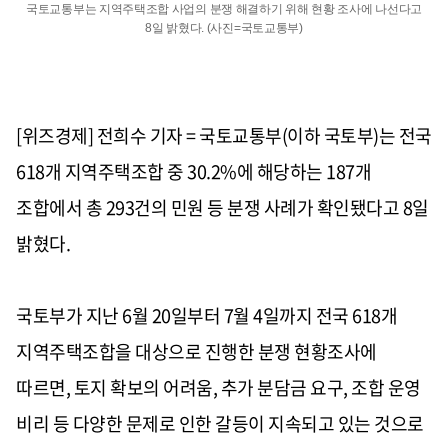
국토교통부는 지역주택조합 사업의 분쟁 해결하기 위해 현황 조사에 나선다고
8일 밝혔다. (사진=국토교통부)
[위즈경제] 전희수 기자 = 국토교통부
(
이하 국토부
)
는 전국
618
개 지역주택조합 중
30.2%
에 해당하는
187
개
조합에서 총
293
건의 민원 등 분쟁 사례가 확인됐다고
8
일
밝혔다
.
국토부가 지난
6
월
20
일부터
7
월
4
일까지 전국
618
개
지역주택조합을 대상으로 진행한 분쟁 현황조사에
따르면
,
토지 확보의 어려움
,
추가 분담금 요구
,
조합 운영
비리 등 다양한 문제로 인한 갈등이 지속되고 있는 것으로