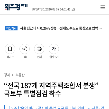
UPDATED. 2026.08.07 14:01:41(금)
원·하청 교섭 갈등에 안전 지원 위축까지… 노란봉투법 불확실성 해법은
최신기사
청소년 혐오 표현, '처벌과 낙인'에서 '교양과 상식'으로
최신기사
서울 집값 다시 0.26% 상승…전세도 수도권 중심으로 압박 커져
최신기사
교실 뒤흔든 혐오표현…‘표현의 자유’ 넘어 지역사회와 해법 모색
최신기사
“혐오가 놀이가 된 교실”…처벌보다 예방·회복 중심 대응 필요
최신기사
원·하청 교섭 갈등에 안전 지원 위축까지… 노란봉투법 불확실성 해법은
최신기사
청소년 혐오 표현, '처벌과 낙인'에서 '교양과 상식'으로
최신기사
북마크
Link
인쇄
글자크기
경제
>
부동산
“전국 187개 지역주택조합서 분쟁”
국토부 특별점검 착수
▷ 조합운영 비리·공사비 증액 요구 등 피해 잇따라…서울·경