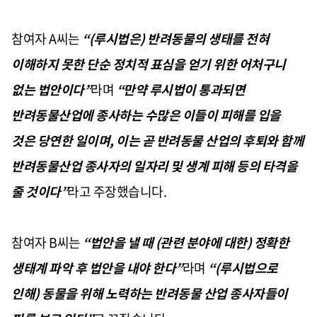
참여자
A
씨는
“(
루시법은
)
반려동물의 생태를 전혀
이해하지 못한 단순 정치적 표심을 얻기 위한 어처구니
없는 법안이다
”
라며
“
만약 루시법이 통과되면
반려동물산업에 종사하는 수많은 이들이 피해를 입을
것은 당연한 일이며
,
이는 곧 반려동물 산업의 후퇴와 함께
반려동물산업 종사자의 일자리 및 생계 피해 등의 타격을
줄 것이다
”
라고 주장했습니다
.
참여자
B
씨는
“
법안을 낼 때
(
관련 분야에 대한
)
정확한
생태계 파악 후 법안을 내야 한다
”
라며
“(
루시법으로
인해
)
동물을 위해 노력하는 반려동물 산업 종사자들이