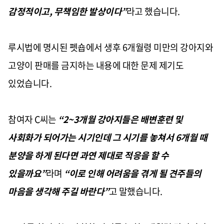
감정적이고
,
무책임한 발상이다
”
라고 했습니다
.
루시법에 명시된 펫숍에서 생후
6
개월령 미만의 강아지와
고양이 판매를 금지하는 내용에 대한 문제 제기도
있었습니다
.
참여자
C
씨는
“2~3
개월 강아지들은 배변훈련 및
사회화가 되어가는 시기인데 그 시기를 놓쳐서
6
개월 때
분양을 하게 된다면 과연 제대로 적응을 할 수
있을까요
”
라며
“
이로 인해 어려움을 겪게 될 견주들의
마음을 생각해 주길 바란다
”
고 말했습니다
.