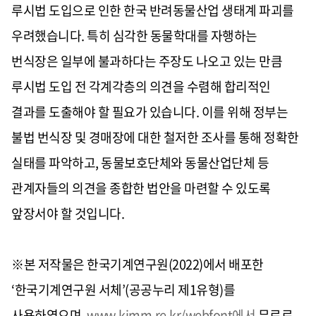
루시법 도입으로 인한 한국 반려동물산업 생태계 파괴를
우려했습니다
.
특히 심각한 동물학대를 자행하는
번식장은 일부에 불과하다는 주장도 나오고 있는 만큼
루시법 도입 전 각계각층의 의견을 수렴해 합리적인
결과를 도출해야 할 필요가 있습니다
.
이를 위해 정부는
불법 번식장 및 경매장에 대한 철저한 조사를 통해 정확한
실태를 파악하고
,
동물보호
단체와 동물
산업단체 등
관계자들의 의견을 종합한 법안을 마련할 수 있도록
앞장서야 할 것입니다
.
※본 저작물은 한국기계연구원(2022)에서 배포한
‘한국기계연구원 서체’(공공누리 제1유형)를
사용하였으며,
www.kimm.re.kr/webfont에서
무료로