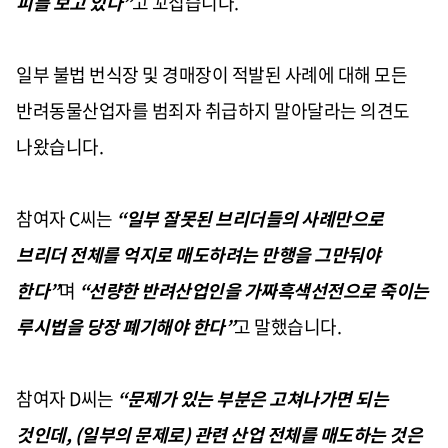
피를 보고 있다
”
고 꼬집습니다
.
일부 불법 번식장 및 경매장이 적발된 사례에 대해 모든
반려동물산업자를 범죄자 취급하지 말아달라는 의견도
나왔습니다
.
참여자
C
씨는
“
일부 잘못된 브리더들의 사례만으로
브리더 전체를 억지로 매도하려는 만행을 그만둬야
한다
”
며
“
선량한 반려산업인을 가짜흑색선전으로 죽이는
루시법을 당장 폐기해야 한다
”
고 말했습니다
.
참여자
D
씨는
“
문제가 있는 부분은 고쳐나가면 되는
것인데
, (
일부의 문제로
)
관련 산업 전체를 매도하는 것은