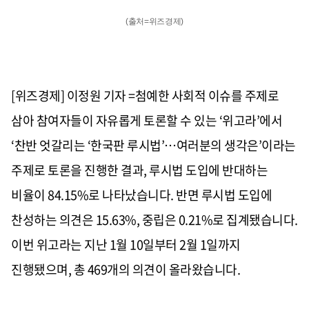
(출처=위즈경제)
[위즈경제] 이정원 기자 =첨예한 사회적 이슈를 주제로
삼아 참여자들이 자유롭게 토론할 수 있는
‘
위고라
’
에서
‘
찬반 엇갈리는
‘
한국판 루시법
’…
여러분의 생각은
’
이라는
주제로 토론을 진행한 결과
,
루시법 도입에 반대하는
비율이
84.15%
로 나타났습니다
.
반면 루시법 도입에
찬성하는 의견은
15.63%,
중립은
0.21%
로 집계됐습니다
.
이번 위고라는 지난
1
월
10
일부터
2
월
1
일까지
진행됐으며
,
총
469
개의 의견이 올라왔습니다
.