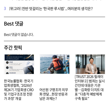
3
[위고라] 찬반 엇갈리는 ‘한국판 루시법’...여러분의 생각은?
Best 댓글
Best 댓글이 없습니다.
주간 핫픽
[TRUST 2026 릴레이
한국능률협회·한국기
인터뷰②] 범죄는 실시
업회생협회, '2026년
간인데 대응은 기관
제24기 기업회생 CRO
어선원 구명조끼 의무
별…김화랑 더치트 대
및 기업구조조정 전문
화 한달...현장 반응과
표 “다층적 예방체계
가 과정' 개설
남은 과제는?
구축 필요”