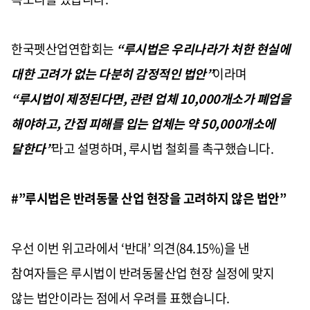
한국펫산업연합회는
“
루시법은 우리나라가 처한 현실에
대한 고려가 없는 다분히 감정적인 법안
”
이라며
“
루시법이 제정된다면
,
관련 업체
10,000
개소가 폐업을
해야하고
,
간접 피해를 입는 업체는 약
50,000
개소에
달한다
”
라고 설명하며
,
루시법 철회를 촉구했습니다
.
#”
루시법은 반려동물 산업 현장을 고려하지 않은 법안
”
우선 이번 위고라에서
‘
반대
’
의견
(84.15%)
을 낸
참여자들은 루시법이 반려동물산업 현장 실정에 맞지
않는 법안이라는 점에서 우려를 표했습니다
.