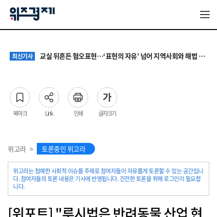
대기업 노조 '영업이익 성과급' 요구에 전문가들 "최종 이익·투자 여력 반영해야"
최신기사
서울 집값 다시 0.26% 상승…전세도 수도권 중심으로 압박 커져
최신기사
교실 뒤흔든 혐오표현…‘표현의 자유’ 넘어 지역사회와 해법 모색
최신기사
“혐오가 놀이가 된 교실”…처벌보다 예방·회복 중심 대응 필요
최신기사
원·하청 교섭 갈등에 안전 지원 위축까지… 노란봉투법 불확실성 해법은
최신기사
대기업 노조 '영업이익 성과급' 요구에 전문가들 "최종 이익·투자 여력 반영해야"
최신기사
서울 집값 다시 0.26% 상승…전세도 수도권 중심으로 압박 커져
최신기사
북마크
Link
인쇄
글자크기
위고라
>
토론중인 위고라
위고라는 첨예한 사회적 이슈를 주제로 참여자들이 자유롭게 토론할 수 있는 공간입니
다. 참여자들의 토론 내용은 기사에 반영됩니다. 건전한 토론을 위해 로그인이 필요합
니다.
[위포트] "루시법은 반려동물 산업 현