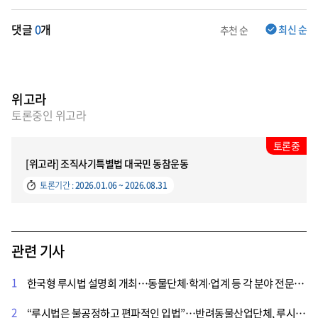
댓글
0
개
최신 순
추천 순
위고라
토론중인 위고라
토론중
[위고라] 조직사기특별법 대국민 동참운동
토론기간 :
2026.01.06 ~ 2026.08.31
관련 기사
1
한국형 루시법 설명회 개최…동물단체∙학계∙업계 등 각 분야 전문가 한자리에
2
“루시법은 불공정하고 편파적인 입법”…반려동물산업단체, 루시법 철회 촉구