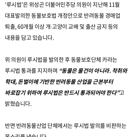
‘
루시법
’
은 위성곤 더불어민주당 의원이 지난해
11
월
대표발의한 동물보호법 개정안으로 반려동물 경매업
퇴출
, 60
개월 이상 개
∙
고양이 교배 및 출산 금지 등의
내용을 담고 있습니다
.
위 의원이 루시법을 발의한 후 동물보호단체 카라는
루시법 통과를 지지하며
“
동물은 물건이 아니라
.
착취와
학대
,
돈벌이에 기반한 반려동물 산업을 근본부터
바로잡기 위하여 루시법은 반드시 통과되어야 한다
”
고
밝혔습니다
.
반면 반려동물산업 단체에서는 루시법 발의를 비판하는
목소리를 냈습니다
.