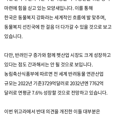
마련에 힘을 싣고 있는 모양새입니다
. 이를 통해
한국은
동물복지 강화라는 세계적인 흐름에 발 맞추며
,
동물복지 선진국에 한 걸음 더 다가갈 수 있을 것으로 보고
있습니다
.
다만
,
반려인구 증가와 함께 펫산업 시장도 크게 성장하고
있다는 점도 간과해서는 안 될 것으로 보입니다
.
농림축산식품부에 따르면 전 세계 반려동물 연관산업
규모는
2022
년 기준
3729
억달러로
2032
년엔
7762
억
달러로 연평균
7.6%
성장할 것으로 전망하고 있습니다
.
이번 위고라에서 반대 의견을 개진한 이들 대부분은