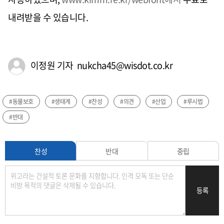
내려받을 수 있습니다.
이정원 기자 nukcha45@wisdot.co.kr
#동물보호
#생태계
#찬성
#의견
#산업
#루시법
#반대
찬성
반대
중립
등록