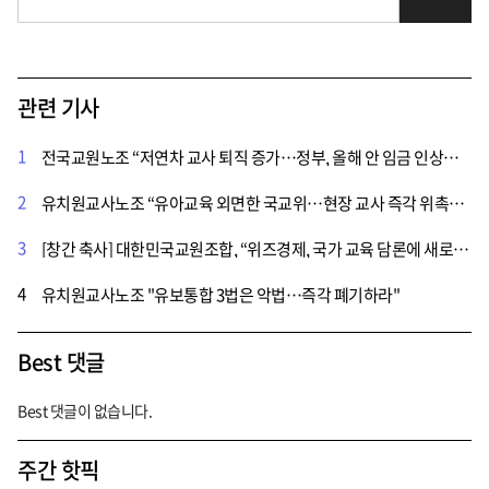
관련 기사
1
전국교원노조 “저연차 교사 퇴직 증가…정부, 올해 안 임금 인상해야”
2
유치원교사노조 “유아교육 외면한 국교위…현장 교사 즉각 위촉해야”
3
[창간 축사] 대한민국교원조합, “위즈경제, 국가 교육 담론에 새로운 지평 열어"
4
유치원교사노조 "유보통합 3법은 악법…즉각 폐기하라"
Best 댓글
Best 댓글이 없습니다.
주간 핫픽