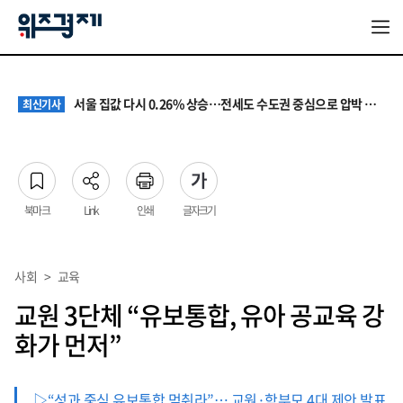
원·하청 교섭 갈등에 안전 지원 위축까지… 노란봉투법 불확실성 해법은
최신기사
청소년 혐오 표현, '처벌과 낙인'에서 '교양과 상식'으로
최신기사
서울 집값 다시 0.26% 상승…전세도 수도권 중심으로 압박 커져
최신기사
교실 뒤흔든 혐오표현…‘표현의 자유’ 넘어 지역사회와 해법 모색
최신기사
“혐오가 놀이가 된 교실”…처벌보다 예방·회복 중심 대응 필요
최신기사
원·하청 교섭 갈등에 안전 지원 위축까지… 노란봉투법 불확실성 해법은
최신기사
청소년 혐오 표현, '처벌과 낙인'에서 '교양과 상식'으로
최신기사
북마크
Link
인쇄
글자크기
사회
>
교육
교원 3단체 “유보통합, 유아 공교육 강
화가 먼저”
▷“성과 중심 유보통합 멈춰라”… 교원·학부모 4대 제안 발표