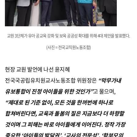
교원 3단체가 유아 공교육 강화 및 보육 공공성 확대를 위해 4대 제안을 발표했다.
(사진 = 전국교직원노동조합)
현장 교원 발언에 나선 윤지혜
전국국공립유치원교사노동조합 위원장은
“
막무가내
유보통합이 진정 아이들을 위한 것인가
”
고 물으며
,
“
제대로 된 기준 없이
,
모든 것을 한꺼번에 하나로
합쳐버린다면
,
교육과 돌봄의 질은 지금보다 더 하향할
것이며 그 피해는 바로 아이들에게 이어진다
.
정작 가장
중요한
‘
아이들의 발달권
’, ‘
교사의 전문성
’, ‘
학부모의