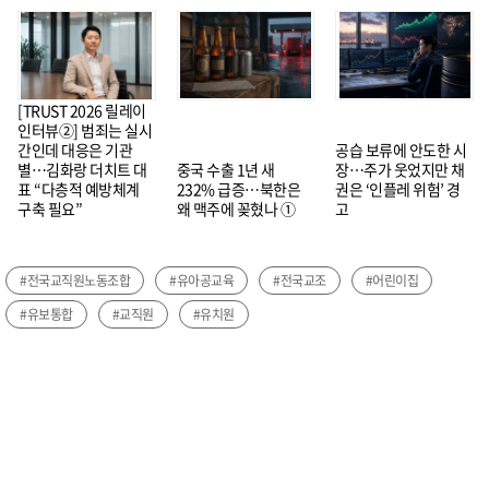
[TRUST 2026 릴레이
인터뷰②] 범죄는 실시
간인데 대응은 기관
공습 보류에 안도한 시
별…김화랑 더치트 대
중국 수출 1년 새
장…주가 웃었지만 채
표 “다층적 예방체계
232% 급증…북한은
권은 ‘인플레 위험’ 경
구축 필요”
왜 맥주에 꽂혔나 ①
고
#전국교직원노동조합
#유아공교육
#전국교조
#어린이집
#유보통합
#교직원
#유치원