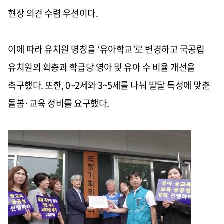
현장 의견 수렴 우선이다
.
이에 따라 유치원 명칭을
‘
유아학교
’
로 변경하고 국공립
유치원의 확충과 학급당 영아 및 유아 수 비율 개선을
촉구했다
.
또한
, 0~2
세와
3~5
세를 나눠 발달 특성에 맞춘
돌봄
·
교육 정비를 요구했다
.