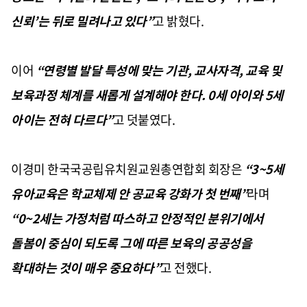
신뢰
’
는 뒤로 밀려나고 있다
”
고 밝혔다
.
이어
“
연령별 발달 특성에 맞는 기관
,
교사자격
,
교육 및
보육과정 체계를 새롭게 설계해야 한다
. 0
세 아이와
5
세
아이는 전혀 다르다
”
고 덧붙였다
.
이경미 한국국공립유치원교원총연합회 회장은
“3~5
세
유아교육은 학교체제 안 공교육 강화가 첫 번째
”
라며
“0~2
세는 가정처럼 따스하고 안정적인 분위기에서
돌봄이 중심이 되도록 그에 따른 보육의 공공성을
확대하는 것이 매우 중요하다
”
고 전했다
.