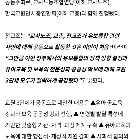
공동주최로
,
교사노동조합연맹
(
이하 교사노조
),
한국교원단체총연합회
(
이하 교총
)
과 함께 진행됐다
.
전교조는
“
교사노조
,
교총
,
전교조가 유보통합 관련
사안에 대해 공동으로 활동한 것은 이번이 처음
”
이라며
“
그만큼 이번 정부에서의 유보통합의 정책 방향 설정과
유아교육 및 보육의 전문성과 공공성 확보에 대해 교원
3
단체 모두가 절박하게 공감했다
”
고 밝혔다
.
교원
3
단체가 공동으로 제안한 내용은
▲
유아 공교육
강화와 보육 공공성 강화 선행
, ▲
연령별 발달 특성에
기반한 맞춤형 기관
·
자격
·
과정 체계 구축
▲
유아교육과
보육에 대한 행정적
·
재정적 지원 강화
▲
사회적 합의와