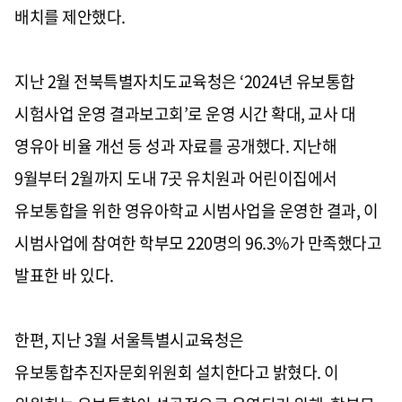
배치를 제안했다
.
지난
2
월 전북특별자치도교육청은
‘2024
년 유보통합
시험사업 운영 결과보고회
’
로 운영 시간 확대
,
교사 대
영유아 비율 개선 등 성과 자료를 공개했다
.
지난해
9
월부터
2
월까지 도내
7
곳 유치원과 어린이집에서
유보통합을 위한 영유아학교 시범사업을 운영한 결과
,
이
시범사업에 참여한 학부모
220
명의
96.3%
가 만족했다고
발표한 바 있다
.
한편
,
지난
3
월 서울특별시교육청은
유보통합추진자문회위원회 설치한다고 밝혔다
.
이