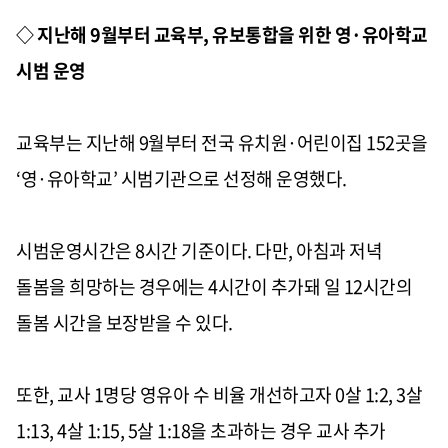
◇ 지난해
9
월부터 교육부
,
유보통합을 위한 영
·
유아학교
시범 운영
교육부는 지난해
9
월부터 전국 유치원
·
어린이집
152
곳을
‘
영
·
유아학교
’
시범기관으로 선정해 운영했다
.
시범운영시간은
8
시간 기준이다
.
다만
,
아침과 저녁
돌봄을 희망하는 경우에는
4
시간이 추가돼 일
12
시간의
돌봄 시간을 보장받을 수 있다
.
또한
,
교사
1
명당 영유아 수 비율 개선하고자
0
살
1:2, 3
살
1:13, 4
살
1:15, 5
살
1:18
을 초과하는 경우 교사 추가