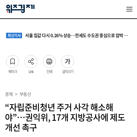
원·하청 교섭 갈등에 안전 지원 위축까지… 노란봉투법 불확실성 해법은
최신기사
청소년 혐오 표현, '처벌과 낙인'에서 '교양과 상식'으로
최신기사
서울 집값 다시 0.26% 상승…전세도 수도권 중심으로 압박 커져
최신기사
교실 뒤흔든 혐오표현…‘표현의 자유’ 넘어 지역사회와 해법 모색
최신기사
“혐오가 놀이가 된 교실”…처벌보다 예방·회복 중심 대응 필요
최신기사
원·하청 교섭 갈등에 안전 지원 위축까지… 노란봉투법 불확실성 해법은
최신기사
청소년 혐오 표현, '처벌과 낙인'에서 '교양과 상식'으로
최신기사
북마크
Link
인쇄
글자크기
경제
>
부동산
“자립준비청년 주거 사각 해소해
야”…권익위, 17개 지방공사에 제도
개선 촉구