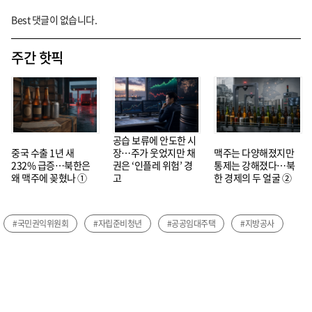
Best 댓글이 없습니다.
주간 핫픽
공습 보류에 안도한 시
중국 수출 1년 새
장…주가 웃었지만 채
맥주는 다양해졌지만
232% 급증…북한은
권은 ‘인플레 위험’ 경
통제는 강해졌다…북
왜 맥주에 꽂혔나 ①
고
한 경제의 두 얼굴 ②
#국민권익위원회
#자립준비청년
#공공임대주택
#지방공사