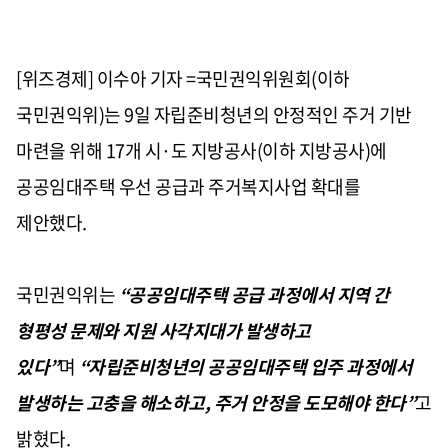
[위즈경제] 이수아 기자 =국민권익위원회
(
이하
국민권익위
)
는
9
일 자립준비청년의 안정적인 주거 기반
마련을 위해
17
개 시·도 지방공사
(
이하 지방공사
)
에
공공임대주택 우선 공급과 주거복지사업 확대를
제안했다
.
국민권익위는
“공공임대주택 공급 과정에서 지역 간
형평성 문제와 지원 사각지대가 발생하고
있다”
며
“자립준비청년의 공공임대주택 입주 과정에서
발생하는 고충을 해소하고
,
주거 안정을 도모해야 한다”
고
밝혔다
.