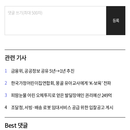
등록
관련 기사
1
금융위, 공공정보 공유 5년→1년 추진
2
한국가정어린이집연합회, 몽골 유아교사에게 ‘K-보육’ 전파
3
피땀눈물 어린 오체투지로 얻은 발달장애인 권리예산 249억
4
조달청, 서빙·배송 로봇 임대서비스 공급 위한 입찰공고 게시
Best 댓글