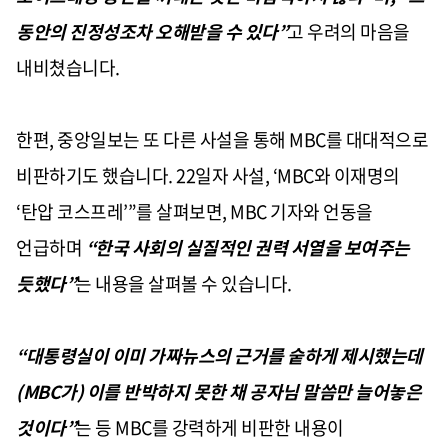
동안의 진정성조차 오해받을 수 있다
”
고 우려의 마음을
내비쳤습니다
.
한편
,
중앙일보는 또 다른 사설을 통해
MBC
를 대대적으로
비판하기도 했습니다
. 22
일자 사설
, ‘MBC
와 이재명의
‘
탄압 코스프레
’”
를 살펴보면
, MBC
기자와 언동을
언급하며
“
한국 사회의 실질적인 권력 서열을 보여주는
듯했다
”
는 내용을 살펴볼 수 있습니다
.
“
대통령실이 이미 가짜뉴스의 근거를 숱하게 제시했는데
(MBC
가
)
이를 반박하지 못한 채 공자님 말씀만 늘어놓은
것이다
”
는 등
MBC
를 강력하게 비판한 내용이