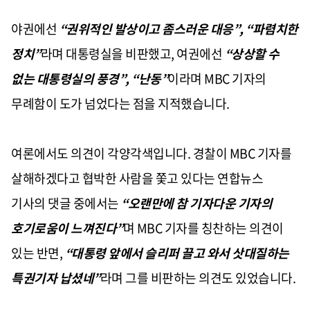
야권에선
“
권위적인 발상이고 좀스러운 대응
”, “
파렴치한
정치
”
라며 대통령실을 비판했고
,
여권에선
“
상상할 수
없는 대통령실의 풍경
”, “
난동
”
이라며
MBC
기자의
무례함이 도가 넘었다는 점을 지적했습니다
.
여론에서도 의견이 각양각색입니다
.
경찰이
MBC
기자를
살해하겠다고 협박한 사람을 쫓고 있다는 연합뉴스
기사의 댓글 중에서는
“
오랜만에 참 기자다운 기자의
호기로움이 느껴진다
”
며
MBC
기자를 칭찬하는 의견이
있는 반면
,
“
대통령 앞에서 슬리퍼 끌고 와서 삿대질하는
특권기자 납셨네
”
라며 그를 비판하는 의견도 있었습니다
.