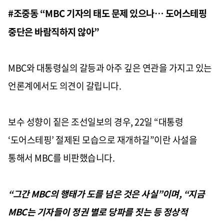
#
조중동
“MBC
기자의 태도 문제 있으나
…
도어스테핑
중단은 바람직하지 않아
”
MBC
와 대통령실의 갈등과 아주 깊은 연관을 가지고 있는
언론계에서도 의견이 갈립니다
.
보수 성향이 짙은 조선일보의 경우
, 22
일
“
대통령
‘
도어스테핑
’
절제된 모습으로 재개하길
”
이란 사설을
통해서
MBC
를 비판했습니다
.
“
그간
MBC
의 행태가 도를 넘은 것은 사실
”
이며
, “
지금
MBC
는 기자들이 정권 별로 당파를 짓는 등 정상적