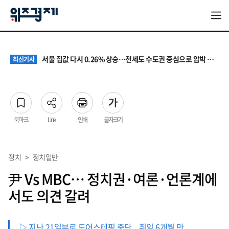
원·하청 교섭 갈등에 안전 지원 위축까지… 노란봉투법 불확실성 해법은
최신기사
청소년 혐오 표현, '처벌과 낙인'에서 '교양과 상식'으로
최신기사
서울 집값 다시 0.26% 상승…전세도 수도권 중심으로 압박 커져
최신기사
교실 뒤흔든 혐오표현…‘표현의 자유’ 넘어 지역사회와 해법 모색
최신기사
“혐오가 놀이가 된 교실”…처벌보다 예방·회복 중심 대응 필요
최신기사
원·하청 교섭 갈등에 안전 지원 위축까지… 노란봉투법 불확실성 해법은
최신기사
청소년 혐오 표현, '처벌과 낙인'에서 '교양과 상식'으로
최신기사
북마크
Link
인쇄
글자크기
정치
>
정치일반
尹 Vs MBC… 정치권·여론·언론계에
서도 의견 갈려
▷ 지난 21일부로 도어스테핑 중단... 취임 6개월 만