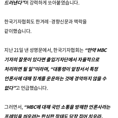
드러낸다
”
며 강력하게 쏘아붙였습니다
.
한국기자협회도 한겨레
·경향신문과 맥락을
같이했습니다
.
지난
21
일 낸 성명문에서
,
한국기자협회는
“
만약
MBC
기자의 잘못이 있다면 출입기자단에서 자율적으로
처리하면 될 일
”
이라며
, “
대통령이 앞장서서 특정
언론사에 대해 징계를 운운하는 것에 경악하지 않을 수
없다
”
고 언급했습니다
.
그러면서
,
“MBC
에 대해 국민 소통을 방해한 언론사라는
프레임을 씌우려는 한심한 작태도 당장 집어 치우라
.