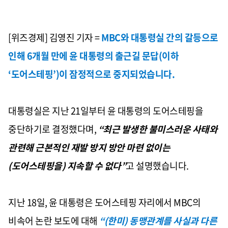
[위즈경제] 김영진 기자 =
MBC
와 대통령실 간의 갈등으로
인해
6
개월 만에 윤 대통령의 출근길 문답
(
이하
‘
도어스테핑
’)
이 잠정적으로 중지되었습니다
.
대통령실은 지난
21
일부터 윤 대통령의 도어스테핑을
중단하기로 결정했다며
,
“
최근 발생한 불미스러운 사태와
관련해 근본적인 재발 방지 방안 마련 없이는
(
도어스테핑을
)
지속할 수 없다
”
고 설명했습니다
.
지난
18
일
,
윤 대통령은 도어스테핑 자리에서
MBC
의
비속어 논란 보도에 대해
“(
한미
)
동맹관계를 사실과 다른