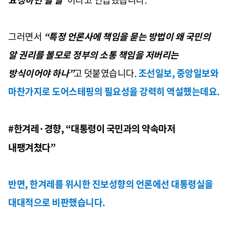
그러면서
“
특정 언론사에 책임을 묻는 방법이 왜 국민의
알 권리를 볼모로 정부의 소통 책임을 저버리는
방식이어야 하나
”
고 덧붙였습니다
.
조선일보
,
중앙일보와
마찬가지로 도어스테핑의 필요성을 강력히 역설했는데요
.
#
한겨레
·
경향
, “
대통령이 국민과의 약속마저
내팽겨쳤다
”
반면
,
한겨레를 위시한 진보성향의 언론에선 대통령실을
대대적으로 비판했습니다
.