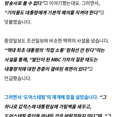
방송사로 볼 수 없다
”
고 이야기했는데요
.
그러면서
,
“
기자들도 대통령에게 기본적 예의를 지켜야 한다
”
고
덧붙였습니다
.
중앙일보도 조선일보와 비슷한 맥락의 사설을 냈습니다
.
“
역대 최초 대통령의
‘
직접 소통
’
멈춰선 안 된다
”
라는
사설을 통해
, “
발단이 된
MBC
기자의 질문 태도는
대통령직에 대한 존중이 결여된 측면이 있다
”
고
언급했습니다
.
그러면서
‘
도어스테핑
’
의 재개에 힘을 실었습니다
.
“
그
하나로 갑작스레 대통령실에 가림벽을 세우고
,
도어스테핑 중단을 꺼내든 것은 바람직하지 않다
”
며
, “
그