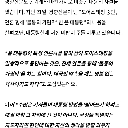
경향신문도 한겨레와 마찬가지로 비슷한 내용의 사설을
냈습니다
.
지난
21
일
,
경향신문이 낸
“
도어스테핑 중단
,
언론 향해
‘
불통의 가림막
’
친 윤 대통령
”
의 내용을
살펴보면
,
대통령실에 대한 비판이 주를 이루고 있습니다
.
“
윤 대통령이 특정 언론사를 빌미 삼아 도어스테핑을
일방적으로 중단하는 것은
,
전체 언론을 향해
‘
불통의
가림막
’
을 치는 일이다
.
대국민 약속을 깨는 명분 없는
처사이기도 하다
”
고 꼬집었는데요
.
이
어
“
수많은 기자들이 대통령 발언을
‘
받아쓰기
’
하려고
매일 아침 그 자리에 선 것이 아니다
.
국정을 책임지는
지도자라면 현안에 대한 자신의 생각을 밝힐 의무가