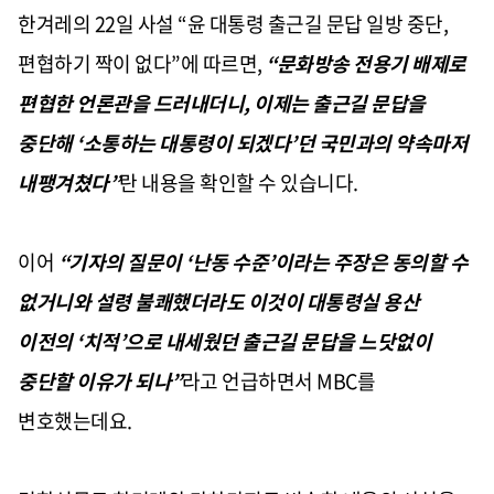
한겨레의
22
일 사설
“
윤 대통령 출근길 문답 일방 중단
,
편협하기 짝이 없다
”
에 따르면
,
“
문화방송 전용기 배제로
편협한 언론관을 드러내더니
,
이제는 출근길 문답을
중단해
‘
소통하는 대통령이 되겠다
’
던 국민과의 약속마저
내팽겨쳤다
”
란 내용을 확인할 수 있습니다
.
이어
“
기자의 질문이
‘
난동 수준
’
이라는 주장은 동의할 수
없거니와 설령 불쾌했더라도 이것이 대통령실 용산
이전의
‘
치적
’
으로 내세웠던 출근길 문답을 느닷없이
중단할 이유가 되나
”
라고 언급하면서
MBC
를
변호했는데요
.