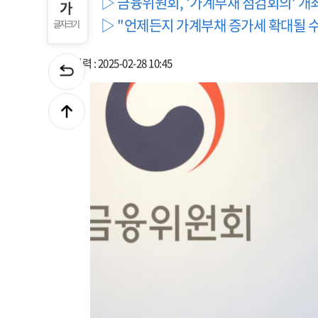
▷ 금융위원회, '가계부채 점검회의' 개
▷ "언제든지 가계부채 증가세 확대될 수
글자크기
입력 : 2025-02-28 10:45