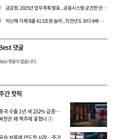
2
금감원, 2025년 업무계획 발표...금융시스템 굳건한 안정 확보 총력
3
지난해 가계대출 41.5조원 늘어...직전년도 보다 4배 증가
Best 댓글
Best 댓글이 없습니다.
주간 핫픽
중국 수출 1년 새 232% 급증…
북한은 왜 맥주에 꽂혔나 ①
공습 보류에 안도한 시장…주가