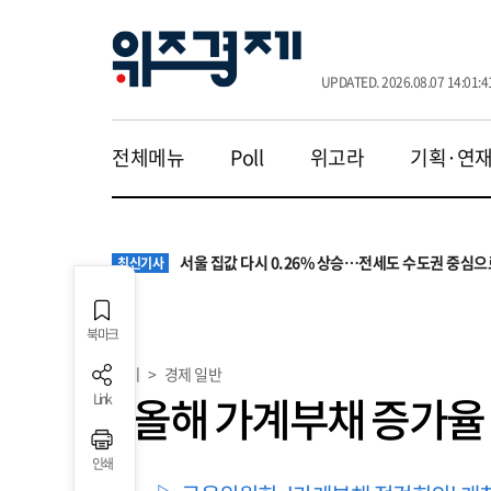
UPDATED. 2026.08.07 14:01:4
전체메뉴
Poll
위고라
기획·연
원·하청 교섭 갈등에 안전 지원 위축까지… 노란봉
최신기사
청소년 혐오 표현, '처벌과 낙인'에서 '교양과 상식'
최신기사
서울 집값 다시 0.26% 상승…전세도 수도권 중심으
최신기사
교실 뒤흔든 혐오표현…‘표현의 자유’ 넘어 지역사회
최신기사
“혐오가 놀이가 된 교실”…처벌보다 예방·회복 중심
최신기사
원·하청 교섭 갈등에 안전 지원 위축까지… 노란봉
최신기사
북마크
청소년 혐오 표현, '처벌과 낙인'에서 '교양과 상식'
최신기사
경제
>
경제 일반
"올해 가계부채 증가율 
Link
인쇄