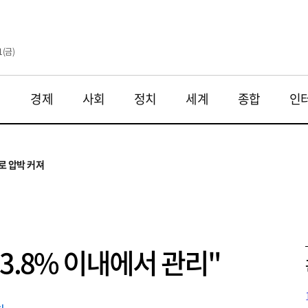
1(금)
재
경제
사회
정치
세계
종합
인
투법 불확실성 해법은
으로
로 압박 커져
와 해법 모색
 대응 필요
투법 불확실성 해법은
으로
3.8% 이내에서 관리"