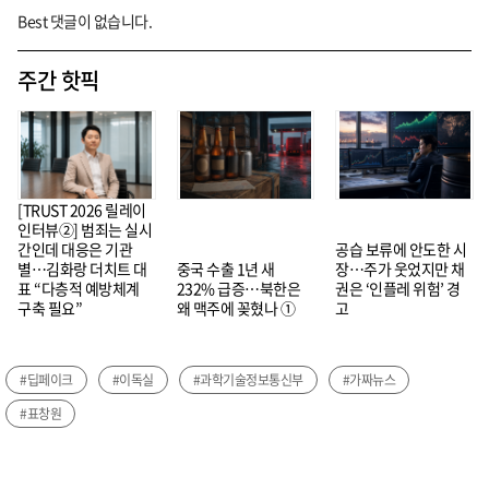
Best 댓글이 없습니다.
주간 핫픽
[TRUST 2026 릴레이
인터뷰②] 범죄는 실시
간인데 대응은 기관
공습 보류에 안도한 시
별…김화랑 더치트 대
중국 수출 1년 새
장…주가 웃었지만 채
표 “다층적 예방체계
232% 급증…북한은
권은 ‘인플레 위험’ 경
구축 필요”
왜 맥주에 꽂혔나 ①
고
#딥페이크
#이독실
#과학기술정보통신부
#가짜뉴스
#표창원