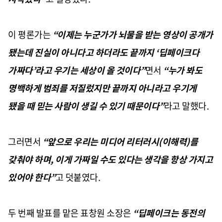
이 평론가는
“
이제는 누군가가 뇌물을 받는 영상이 공개가
됐는데 진실이 아니다고 하더라도 끝까지
‘
딥페이크다
가짜다
’
라고 우기는 세상이 올 것이다
”
면서
“
누가 봐도
명백하게 범죄를 저질렀지만 끝까지 아니라고 우기게
됐을 때 믿는 사람이 생길 수 있기 때문이다
”
라고 말했다
.
그러면서
“
앞으로 우리는 미디어 리터러시
(
이해력
)
를
갖춰야 하며
,
이게 가짜일 수도 있다는 생각을 항상 가지고
있어야 한다
”
고 덧붙였다
.
두 번째 발표를 맡은 표창원 소장은
“
딥페이크는 동전의