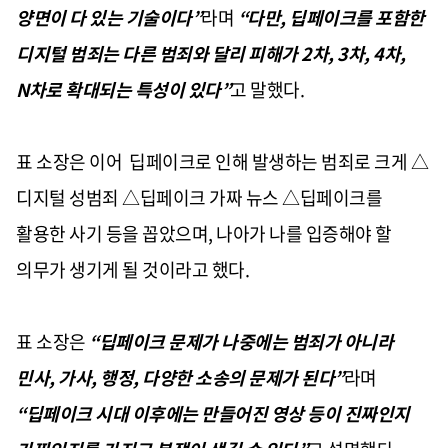
양면이 다 있는 기술이다
”
라며
“
다만
,
딥페이크를 포함한
디지털 범죄는 다른 범죄와 달리 피해가
2
차
, 3
차
, 4
차
,
N
차로 확대되는 특성이 있다
”
고 말했다
.
표 소장은 이어
딥페이크로 인해 발생하는 범죄로 크게
△
디지털 성범죄
△
딥페이크 가짜 뉴스
△
딥페이크를
활용한 사기 등을 꼽았으며
,
나아가 나를 입증해야 할
의무가 생기게 될 것이라고 했다
.
표 소장은
“
딥페이크 문제가 나중에는 범죄가 아니라
민사
,
가사
,
행정
,
다양한 소송의 문제가 된다
”
라며
“
딥페이크 시대 이후에는 만들어진 영상 등이 진짜인지