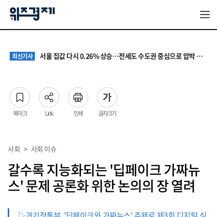
원·하청 교섭 갈등에 안전 지원 위축까지… 노란봉투법 불확실성 해법은
최신기사
청소년 혐오 표현, '처벌과 낙인'에서 '교양과 상식'으로
최신기사
서울 집값 다시 0.26% 상승…전세도 수도권 중심으로 압박 커져
최신기사
교실 뒤흔든 혐오표현…‘표현의 자유’ 넘어 지역사회와 해법 모색
최신기사
“혐오가 놀이가 된 교실”…처벌보다 예방·회복 중심 대응 필요
최신기사
원·하청 교섭 갈등에 안전 지원 위축까지… 노란봉투법 불확실성 해법은
최신기사
청소년 혐오 표현, '처벌과 낙인'에서 '교양과 상식'으로
최신기사
북마크
Link
인쇄
글자크기
사회
>
사회 이슈
갈수록 지능화되는 '딥페이크 가짜뉴
스' 문제 공론화 위한 논의의 장 열려
▷과기정통부, '딥페이크와 가짜뉴스' 주제로 제3회 디지털 심