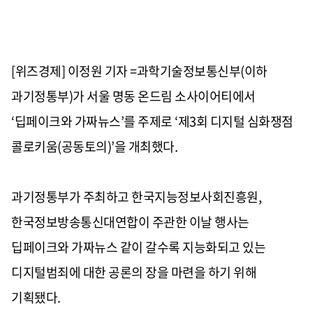
[위즈경제] 이정원 기자 =과학기술정보통신부
(
이하
과기정통부
)
가 서울 명동 온드림 소사이어티에서
‘
딥페이크와 가짜뉴스
’
를 주제로
‘
제
3
회 디지털 심화쟁점
콜로키움
(
공동토의
)’
을 개최했다
.
과기정통부가 주최하고 한국지능정보사회진흥원
,
한국정보방송통신대연합이 주관한 이날 행사는
딥페이크와 가짜뉴스 같이 갈수록 지능화되고 있는
디지털범죄에 대한 공론의 장을 마련을 하기 위해
기획됐다
.