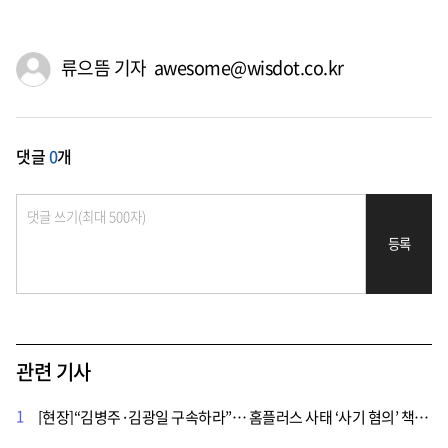
류으뜸 기자 awesome@wisdot.co.kr
댓글
0
개
등록
관련 기사
1
[현장]“김병주·김광일 구속하라”… 홈플러스 사태 ‘사기 혐의’ 책임자 처벌 촉구