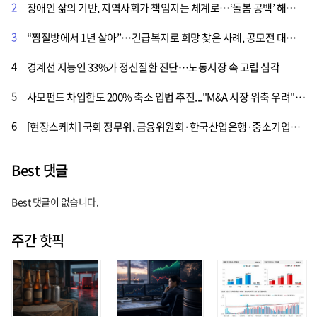
2
장애인 삶의 기반, 지역사회가 책임지는 체계로…‘돌봄 공백’ 해소 촉구
3
“찜질방에서 1년 살아”…긴급복지로 희망 찾은 사례, 공모전 대상 수상
4
경계선 지능인 33%가 정신질환 진단…노동시장 속 고립 심각
5
사모펀드 차입한도 200% 축소 입법 추진..."M&A 시장 위축 우려" VS "재발 방지 위해 필요"
6
[현장스케치] 국회 정무위, 금융위원회·한국산업은행·중소기업은행 국정감사
Best 댓글
Best 댓글이 없습니다.
주간 핫픽