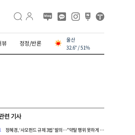
울산
터뷰
정정/반론
32.6° / 51%
관련 기사
1
정혜경, ‘사모펀드 규제 3법’ 발의…”약탈 행위 못하게 해야“