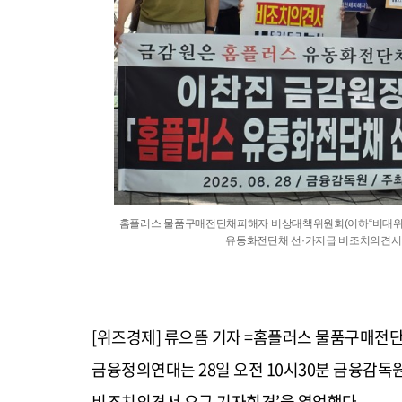
홈플러스 물품구매전단채피해자 비상대책위원회(이하“비대위”)
유동화전단채 선·가지급 비조치의견서 
[위즈경제] 류으뜸 기자 =홈플러스 물품구매전
금융정의연대는 28일 오전 10시30분 금융감독
비조치의견서 요구 기자회견’을 열었했다.