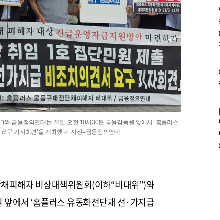
와 금융정의연대는 28일 오전 10시30분 금융감독원 앞에서 ‘홈플러스
요구 기자회견’을 개최했다. 사진=금융정의연대
단채피해자 비상대책위원회(이하“비대위”)와
원 앞에서 ‘홈플러스 유동화전단채 선·가지급