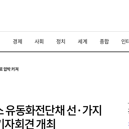
최종 이익·투자 여력 반영해야"
로 압박 커져
재
경제
사회
정치
세계
종합
인
와 해법 모색
 대응 필요
투법 불확실성 해법은
최종 이익·투자 여력 반영해야"
로 압박 커져
스 유동화전단채 선·가지
기자회견 개최