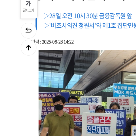
글자크기
▷28일 오전 10시 30분 금융감독원 앞
▷'비조치의견 청원서'와 제1호 집단민
입력 : 2025-08-28 14:22