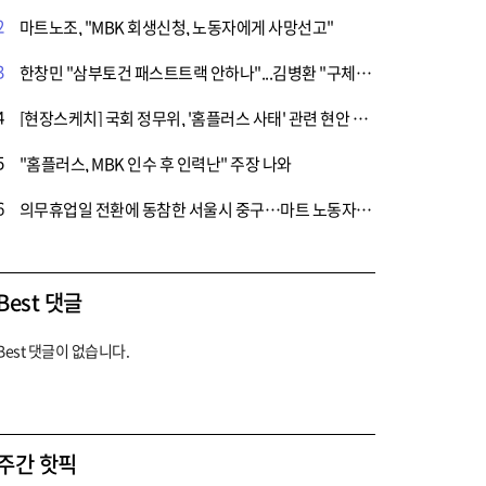
2
마트노조, "MBK 회생신청, 노동자에게 사망선고"
3
한창민 "삼부토건 패스트트랙 안하나"...김병환 "구체적 혐의 드러나야"
4
[현장스케치] 국회 정무위, '홈플러스 사태' 관련 현안 질의
5
"홈플러스, MBK 인수 후 인력난" 주장 나와
6
의무휴업일 전환에 동참한 서울시 중구…마트 노동자들은 반발
Best 댓글
Best 댓글이 없습니다.
주간 핫픽