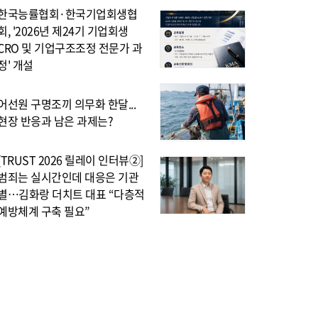
한국능률협회·한국기업회생협
회, '2026년 제24기 기업회생
CRO 및 기업구조조정 전문가 과
정' 개설
어선원 구명조끼 의무화 한달...
현장 반응과 남은 과제는?
[TRUST 2026 릴레이 인터뷰②]
범죄는 실시간인데 대응은 기관
별…김화랑 더치트 대표 “다층적
예방체계 구축 필요”