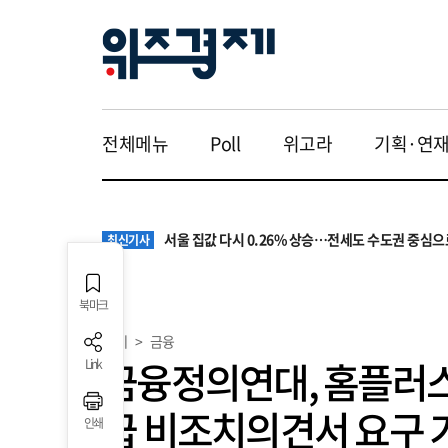
대기업 노조 '영업이익 성과급' 요구에 전문가들 "
최신기사
서울 집값 다시 0.26% 상승…전세도 수도권 중심으
전체메뉴
Poll
위고라
기획·연
최신기사
교실 뒤흔든 혐오표현…‘표현의 자유’ 넘어 지역사회
최신기사
“혐오가 놀이가 된 교실”…처벌보다 예방·회복 중심
최신기사
원·하청 교섭 갈등에 안전 지원 위축까지… 노란봉
최신기사
대기업 노조 '영업이익 성과급' 요구에 전문가들 "
최신기사
서울 집값 다시 0.26% 상승…전세도 수도권 중심으
최신기사
북마크
경제
>
금융
금융정의연대, 홈플러
Link
급 비조치의견서 요구 
인쇄