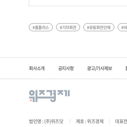
#홈플러스
#기자회견
#유동화전단채
#
회사소개
공지사항
광고/기사제보
법인명 : (주)위즈닷
제호 : 위즈경제
대표전화