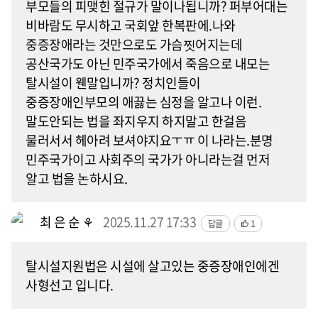
부모들의 피맺힌 절규가 말이나됩니까? 퍼부어대는
비바람도 무시하고 국회앞 한복판에.나와
중증장애라는 것만으로도 가슴찟어지는데
공산국가도 아닌 민주국가에서 죽음으로 내모는
탈시설이 웬말입니까? 정치인들이
중증장애인부모의 애끓는 심정을 알고나 이런.
말도안되는 법을 좌지우지 하지말고 한걸음
물러서서 헤아려 보셔야지요ㅜㅠ 이 나라는.분명
민주국가이고 사회주의 국가가 아니라는걸 먼저
알고 법을 논하시요.
최 은 순 ⚘
2025.11.27 17:33
답글
1
탈시설지원법은 시설에 살고있는 중증장애인에겐
사형선고 입니다.