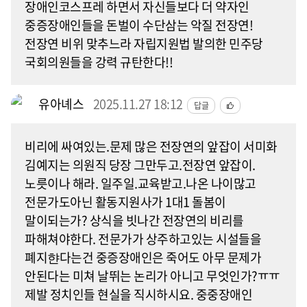
장애인코스프레 하면서 자신들보다 더 약자인
중증장애인들을 돈벌이 수단삼는 악질 전장연!
전장연 비위 맞추느라 자립지원법 발의한 민주당
국회의원들을 강력 규탄한다!!
유아녜스
2025.11.27 18:12
답글
비리에 싸여있는.문제 많은 전장연의 앞잡이 서미화
김예지는 의원직 당장 그만두고.전장연 앞잡이.
노릇이나 해라. 일주일.교육받고.나온 나이많고
전문가도아닌 활동지원사가 1대1 돌봄이
말이되는가? 상식을 빗나간 전장연의 비리를
파해쳐야한다. 전문가가 상주하고있는 시설들을
폐지햔다는건 중증장애인은 죽어도 아무 문제가
안된다는 미쳐 날뛰는 논리가 아니고 무엇인가?ㅠㅠ
제발 정치인들 현실을 직시하시요. 중중장애인