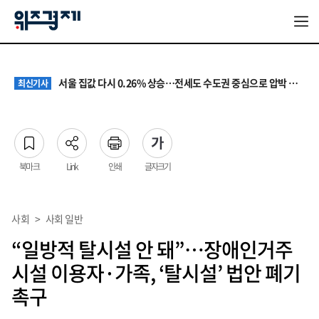
원·하청 교섭 갈등에 안전 지원 위축까지… 노란봉투법 불확실성 해법은
최신기사
청소년 혐오 표현, '처벌과 낙인'에서 '교양과 상식'으로
최신기사
서울 집값 다시 0.26% 상승…전세도 수도권 중심으로 압박 커져
최신기사
교실 뒤흔든 혐오표현…‘표현의 자유’ 넘어 지역사회와 해법 모색
최신기사
“혐오가 놀이가 된 교실”…처벌보다 예방·회복 중심 대응 필요
최신기사
원·하청 교섭 갈등에 안전 지원 위축까지… 노란봉투법 불확실성 해법은
최신기사
청소년 혐오 표현, '처벌과 낙인'에서 '교양과 상식'으로
최신기사
북마크
Link
인쇄
글자크기
사회
>
사회 일반
“일방적 탈시설 안 돼”…장애인거주
시설 이용자·가족, ‘탈시설’ 법안 폐기
촉구