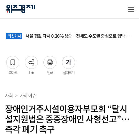
원·하청 교섭 갈등에 안전 지원 위축까지… 노란봉투법 불확실성 해법은
최신기사
청소년 혐오 표현, '처벌과 낙인'에서 '교양과 상식'으로
최신기사
서울 집값 다시 0.26% 상승…전세도 수도권 중심으로 압박 커져
최신기사
교실 뒤흔든 혐오표현…‘표현의 자유’ 넘어 지역사회와 해법 모색
최신기사
“혐오가 놀이가 된 교실”…처벌보다 예방·회복 중심 대응 필요
최신기사
원·하청 교섭 갈등에 안전 지원 위축까지… 노란봉투법 불확실성 해법은
최신기사
청소년 혐오 표현, '처벌과 낙인'에서 '교양과 상식'으로
최신기사
북마크
Link
인쇄
글자크기
사회
>
사회 이슈
장애인거주시설이용자부모회 “탈시
설지원법은 중증장애인 사형선고”…
즉각 폐기 촉구