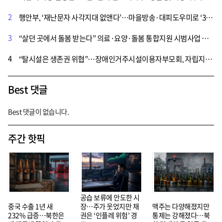
2
행안부, ‘재난문자 사각지대 없앤다’…마을방송·대피도우미로 ‘3단계 전달체계’ 가동
3
“살던 곳에서 돌봄 받는다” 의료·요양·돌봄 통합지원 시범사업 지자체 추가 모집
4
“탈시설은 생존권 위협”…장애인거주시설이용자부모회, 자립지원법 폐기 촉구
Best 댓글
Best 댓글이 없습니다.
주간 핫픽
공습 보류에 안도한 시
중국 수출 1년 새
장…주가 웃었지만 채
맥주는 다양해졌지만
232% 급증…북한은
권은 ‘인플레 위험’ 경
통제는 강해졌다…북