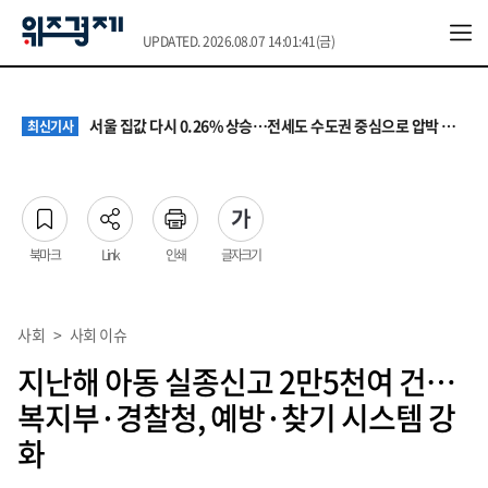
UPDATED. 2026.08.07 14:01:41(금)
원·하청 교섭 갈등에 안전 지원 위축까지… 노란봉투법 불확실성 해법은
최신기사
청소년 혐오 표현, '처벌과 낙인'에서 '교양과 상식'으로
최신기사
서울 집값 다시 0.26% 상승…전세도 수도권 중심으로 압박 커져
최신기사
교실 뒤흔든 혐오표현…‘표현의 자유’ 넘어 지역사회와 해법 모색
최신기사
“혐오가 놀이가 된 교실”…처벌보다 예방·회복 중심 대응 필요
최신기사
원·하청 교섭 갈등에 안전 지원 위축까지… 노란봉투법 불확실성 해법은
최신기사
청소년 혐오 표현, '처벌과 낙인'에서 '교양과 상식'으로
최신기사
북마크
Link
인쇄
글자크기
사회
>
사회 이슈
지난해 아동 실종신고 2만5천여 건…
복지부·경찰청, 예방·찾기 시스템 강
화