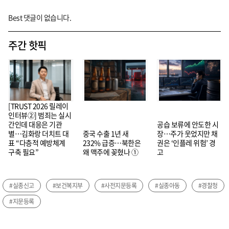
Best 댓글이 없습니다.
주간 핫픽
[TRUST 2026 릴레이
인터뷰②] 범죄는 실시
간인데 대응은 기관
공습 보류에 안도한 시
별…김화랑 더치트 대
중국 수출 1년 새
장…주가 웃었지만 채
표 “다층적 예방체계
232% 급증…북한은
권은 ‘인플레 위험’ 경
구축 필요”
왜 맥주에 꽂혔나 ①
고
#실종신고
#보건복지부
#사전지문등록
#실종아동
#경찰청
#지문등록