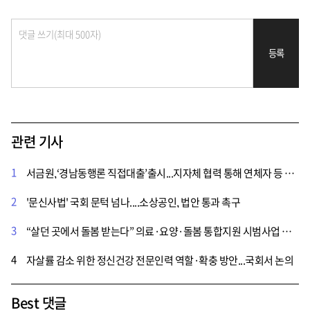
등록
관련 기사
1
서금원,‘경남동행론 직접대출’출시...지자체 협력 통해 연체자 등 취약계층 지원 강화
2
'문신사법' 국회 문턱 넘나....소상공인, 법안 통과 촉구
3
“살던 곳에서 돌봄 받는다” 의료·요양·돌봄 통합지원 시범사업 지자체 추가 모집
4
자살률 감소 위한 정신건강 전문인력 역할·확충 방안...국회서 논의
Best 댓글