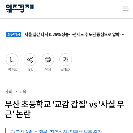
원·하청 교섭 갈등에 안전 지원 위축까지… 노란봉투법 불확실성 해법은
최신기사
청소년 혐오 표현, '처벌과 낙인'에서 '교양과 상식'으로
최신기사
서울 집값 다시 0.26% 상승…전세도 수도권 중심으로 압박 커져
최신기사
교실 뒤흔든 혐오표현…‘표현의 자유’ 넘어 지역사회와 해법 모색
최신기사
“혐오가 놀이가 된 교실”…처벌보다 예방·회복 중심 대응 필요
최신기사
원·하청 교섭 갈등에 안전 지원 위축까지… 노란봉투법 불확실성 해법은
최신기사
청소년 혐오 표현, '처벌과 낙인'에서 '교양과 상식'으로
최신기사
북마크
Link
인쇄
글자크기
사회
>
교육
부산 초등학교 '교감 갑질' vs '사실 무
근' 논란
▷교사 A씨, 성희롱·지역비하·업무상 보복 주장