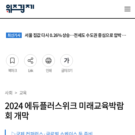
원·하청 교섭 갈등에 안전 지원 위축까지… 노란봉투법 불확실성 해법은
최신기사
청소년 혐오 표현, '처벌과 낙인'에서 '교양과 상식'으로
최신기사
서울 집값 다시 0.26% 상승…전세도 수도권 중심으로 압박 커져
최신기사
교실 뒤흔든 혐오표현…‘표현의 자유’ 넘어 지역사회와 해법 모색
최신기사
“혐오가 놀이가 된 교실”…처벌보다 예방·회복 중심 대응 필요
최신기사
원·하청 교섭 갈등에 안전 지원 위축까지… 노란봉투법 불확실성 해법은
최신기사
청소년 혐오 표현, '처벌과 낙인'에서 '교양과 상식'으로
최신기사
북마크
Link
인쇄
글자크기
사회
>
교육
2024 에듀플러스위크 미래교육박람
회 개막
▷국제 컨퍼런스·글로벌 쇼케이스 등 준비