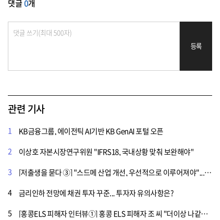
댓글
0
개
등록
관련 기사
1
KB금융그룹, 에이전틱 AI기반 KB GenAI 포털 오픈
2
이상호 자본시장연구위원 "IFRS18, 국내상황 맞춰 보완해야"
3
[저출생을 묻다 ③] "스드메 산업 개선, 우선적으로 이루어져야"... 신혼부부에게 저출생 사회란?
4
금리인하 전망에 채권 투자 꾸준... 투자자 유의사항은?
5
[홍콩ELS 피해자 인터뷰①] 홍콩 ELS 피해자 조 씨 "더이상 나같은 피해자 나와선 안돼"