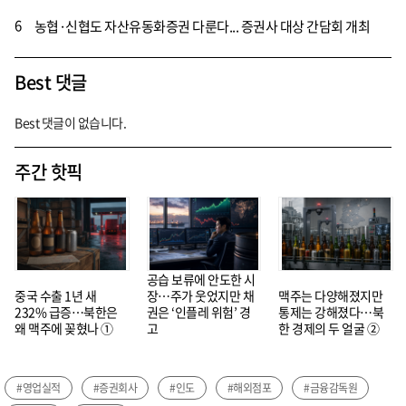
6
농협·신협도 자산유동화증권 다룬다... 증권사 대상 간담회 개최
Best 댓글
Best 댓글이 없습니다.
주간 핫픽
공습 보류에 안도한 시
중국 수출 1년 새
장…주가 웃었지만 채
맥주는 다양해졌지만
232% 급증…북한은
권은 ‘인플레 위험’ 경
통제는 강해졌다…북
왜 맥주에 꽂혔나 ①
고
한 경제의 두 얼굴 ②
#영업실적
#증권회사
#인도
#해외점포
#금융감독원