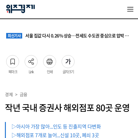
원·하청 교섭 갈등에 안전 지원 위축까지… 노란봉투법 불확실성 해법은
최신기사
청소년 혐오 표현, '처벌과 낙인'에서 '교양과 상식'으로
최신기사
서울 집값 다시 0.26% 상승…전세도 수도권 중심으로 압박 커져
최신기사
교실 뒤흔든 혐오표현…‘표현의 자유’ 넘어 지역사회와 해법 모색
최신기사
“혐오가 놀이가 된 교실”…처벌보다 예방·회복 중심 대응 필요
최신기사
원·하청 교섭 갈등에 안전 지원 위축까지… 노란봉투법 불확실성 해법은
최신기사
청소년 혐오 표현, '처벌과 낙인'에서 '교양과 상식'으로
최신기사
북마크
Link
인쇄
글자크기
경제
>
금융
작년 국내 증권사 해외점포 80곳 운영
▷아시아 가장 많아...인도 등 진출지역 다변화
▷해외점포 7개로 늘어...신설 10곳, 폐쇠 3곳