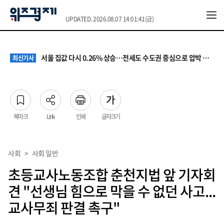
UPDATED. 2026.08.07 14:01:41(금)
원·하청 교섭 갈등에 안전 지원 위축까지… 노란봉투법 불확실성 해법은
최신기사
청소년 혐오 표현, '처벌과 낙인'에서 '교양과 상식'으로
최신기사
서울 집값 다시 0.26% 상승…전세도 수도권 중심으로 압박 커져
최신기사
교실 뒤흔든 혐오표현…‘표현의 자유’ 넘어 지역사회와 해법 모색
최신기사
“혐오가 놀이가 된 교실”…처벌보다 예방·회복 중심 대응 필요
최신기사
원·하청 교섭 갈등에 안전 지원 위축까지… 노란봉투법 불확실성 해법은
최신기사
청소년 혐오 표현, '처벌과 낙인'에서 '교양과 상식'으로
최신기사
북마크
Link
인쇄
글자크기
사회
>
사회 일반
초등교사노동조합 춘천지법 앞 기자회
견 "선생님 힘으로 막을 수 없던 사고...
교사무죄 판결 촉구"