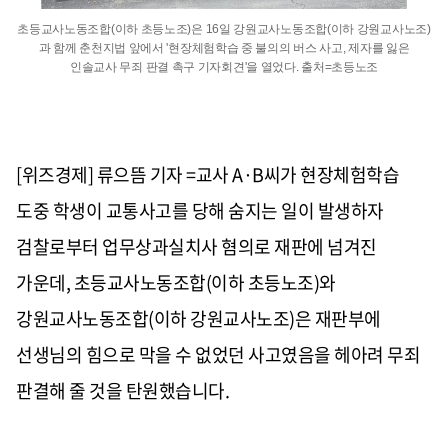
초등교사노동조합(이하 초등노조)은 16일 강원교사노동조합(이하 강원교사노조)
과 함께 춘천지법 앞에서 '현장체험학습 중 불의의 버스 사고, 제자를 잃은
인솔교사 무죄 판결 촉구 기자회견'을 열었다. 출처=초등노조
[위즈경제] 류으뜸 기자 =교사 A·B씨가 현장체험학습
도중 학생이 교통사고를 당해 숨지는 일이 발생하자
검찰로부터 업무상과실치사 혐의로 재판에 넘겨진
가운데, 초등교사노동조합(이하 초등노조)와
강원교사노동조합(이하 강원교사노조)은 재판부에
선생님의 힘으로 막을 수 없었던 사고였음을 헤아려 무죄
판결해 줄 것을 탄원했습니다.