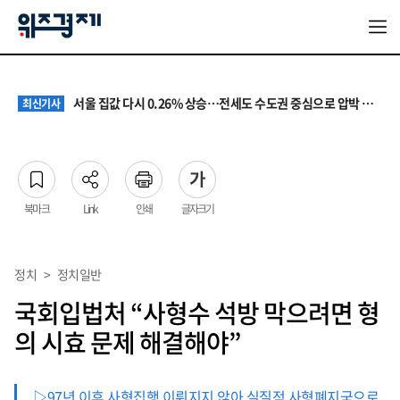
원·하청 교섭 갈등에 안전 지원 위축까지… 노란봉투법 불확실성 해법은
최신기사
청소년 혐오 표현, '처벌과 낙인'에서 '교양과 상식'으로
최신기사
서울 집값 다시 0.26% 상승…전세도 수도권 중심으로 압박 커져
최신기사
교실 뒤흔든 혐오표현…‘표현의 자유’ 넘어 지역사회와 해법 모색
최신기사
“혐오가 놀이가 된 교실”…처벌보다 예방·회복 중심 대응 필요
최신기사
원·하청 교섭 갈등에 안전 지원 위축까지… 노란봉투법 불확실성 해법은
최신기사
청소년 혐오 표현, '처벌과 낙인'에서 '교양과 상식'으로
최신기사
북마크
Link
인쇄
글자크기
정치
>
정치일반
국회입법처 “사형수 석방 막으려면 형
의 시효 문제 해결해야”
▷97년 이후 사형집행 이뤄지지 않아 실질적 사형폐지국으로