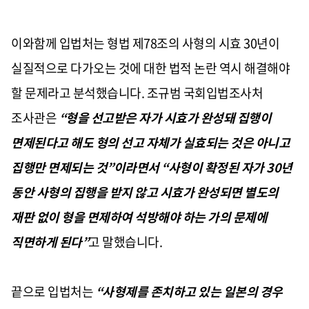
이와함께 입법처는 형법 제
78
조의 사형의 시효
30
년이
실질적으로 다가오는 것에 대한 법적 논란 역시 해결해야
할 문제라고 분석했습니다
.
조규범 국회입법조사처
조사관은
“
형을 선고받은 자가 시효가 완성돼 집행이
면제된다고 해도 형의 선고 자체가 실효되는 것은 아니고
집행만 면제되는 것
”
이라면서
“
사형이 확정된 자가
30
년
동안 사형의 집행을 받지 않고 시효가 완성되면 별도의
재판 없이 형을 면제하여 석방해야 하는 가의 문제에
직면하게 된다
”
고 말했습니다
.
끝으로 입법처는
“
사형제를 존치하고 있는 일본의 경우