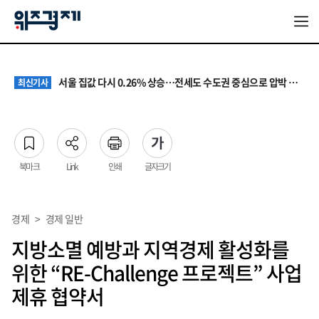
원·하청 교섭 갈등에 안전 지원 위축까지… 노란봉투법 불확실성 해법은
최신기사
청소년 혐오 표현, '처벌과 낙인'에서 '교양과 상식'으로
최신기사
서울 집값 다시 0.26% 상승…전세도 수도권 중심으로 압박 커져
최신기사
교실 뒤흔든 혐오표현…‘표현의 자유’ 넘어 지역사회와 해법 모색
최신기사
“혐오가 놀이가 된 교실”…처벌보다 예방·회복 중심 대응 필요
최신기사
원·하청 교섭 갈등에 안전 지원 위축까지… 노란봉투법 불확실성 해법은
최신기사
청소년 혐오 표현, '처벌과 낙인'에서 '교양과 상식'으로
최신기사
북마크
Link
인쇄
글자크기
경제
>
경제 일반
지방소멸 예방과 지역경제 활성화를
위한 “RE-Challenge 프로젝트” 사업
제휴 협약서