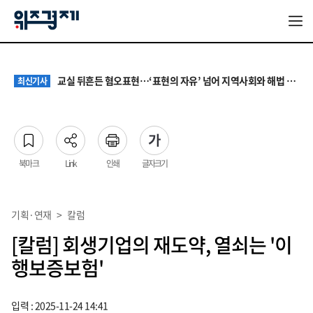
대기업 노조 '영업이익 성과급' 요구에 전문가들 "최종 이익·투자 여력 반영해야"
최신기사
서울 집값 다시 0.26% 상승…전세도 수도권 중심으로 압박 커져
최신기사
교실 뒤흔든 혐오표현…‘표현의 자유’ 넘어 지역사회와 해법 모색
최신기사
“혐오가 놀이가 된 교실”…처벌보다 예방·회복 중심 대응 필요
최신기사
원·하청 교섭 갈등에 안전 지원 위축까지… 노란봉투법 불확실성 해법은
최신기사
대기업 노조 '영업이익 성과급' 요구에 전문가들 "최종 이익·투자 여력 반영해야"
최신기사
서울 집값 다시 0.26% 상승…전세도 수도권 중심으로 압박 커져
최신기사
북마크
Link
인쇄
글자크기
기획·연재
>
칼럼
[칼럼] 회생기업의 재도약, 열쇠는 '이
행보증보험'
입력 : 2025-11-24 14:41