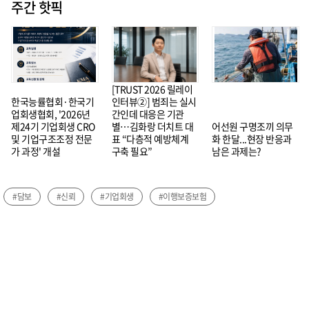
주간 핫픽
[TRUST 2026 릴레이
한국능률협회·한국기
인터뷰②] 범죄는 실시
업회생협회, '2026년
간인데 대응은 기관
제24기 기업회생 CRO
별…김화랑 더치트 대
어선원 구명조끼 의무
및 기업구조조정 전문
표 “다층적 예방체계
화 한달...현장 반응과
가 과정' 개설
구축 필요”
남은 과제는?
#담보
#신뢰
#기업회생
#이행보증보험