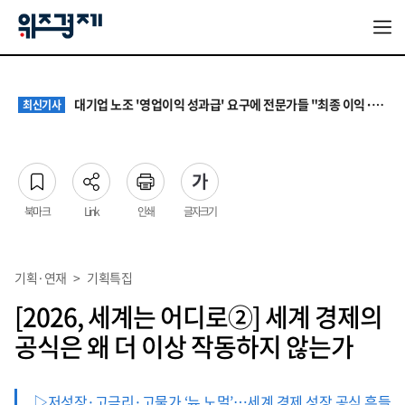
기업엔 경직·노동자엔 허술…‘주 52시간제’ 이대로 괜찮나
최신기사
원·하청 교섭 갈등에 안전 지원 위축까지… 노란봉투법 불확실성 해법은
최신기사
대기업 노조 '영업이익 성과급' 요구에 전문가들 "최종 이익·투자 여력 반영해야"
최신기사
‘나이롱 환자’ 막는다지만…차보험 8주 심사에 시민단체·한의계 반발
최신기사
[증시다트] 대우건설 ‘깜짝 실적’ 다음은 27조 수주…하반기 5대 사업이 가른다
최신기사
기업엔 경직·노동자엔 허술…‘주 52시간제’ 이대로 괜찮나
최신기사
원·하청 교섭 갈등에 안전 지원 위축까지… 노란봉투법 불확실성 해법은
최신기사
북마크
Link
인쇄
글자크기
기획·연재
>
기획특집
[2026, 세계는 어디로②] 세계 경제의
공식은 왜 더 이상 작동하지 않는가
▷저성장·고금리·고물가 ‘뉴 노멀’…세계 경제 성장 공식 흔들