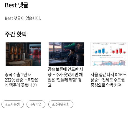
Best 댓글
Best 댓글이 없습니다.
주간 핫픽
공습 보류에 안도한 시
중국 수출 1년 새
장…주가 웃었지만 채
서울 집값 다시 0.26%
232% 급증…북한은
권은 ‘인플레 위험’ 경
상승…전세도 수도권
왜 맥주에 꽂혔나 ①
고
중심으로 압박 커져
#노사분쟁
#총파업
#금융위원회