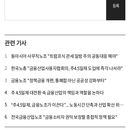
등록
관련 기사
1
동아시아 사무직노조 "트럼프식 관세 일방 주의 공동대응 해야"
2
한국노총 "금융산업사용자협회의, 주4.5일제 도입에 즉각 나서라"
3
금융노조 "정책금융 개편, 통폐합 아닌 공공성 강화부터"
4
주 4.5일제 대전환 속 금융산업의 책임과 역할을 논하다
5
“주4.5일제, 금융노조가 이끈다”... 노동시간 단축과 산업 확산 위한 전략 모색
6
전국금융산업노조 "금융소비자 권익 보장할 종합적 정책 필요"