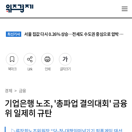
원·하청 교섭 갈등에 안전 지원 위축까지… 노란봉투법 불확실성 해법은
최신기사
청소년 혐오 표현, '처벌과 낙인'에서 '교양과 상식'으로
최신기사
서울 집값 다시 0.26% 상승…전세도 수도권 중심으로 압박 커져
최신기사
교실 뒤흔든 혐오표현…‘표현의 자유’ 넘어 지역사회와 해법 모색
최신기사
“혐오가 놀이가 된 교실”…처벌보다 예방·회복 중심 대응 필요
최신기사
원·하청 교섭 갈등에 안전 지원 위축까지… 노란봉투법 불확실성 해법은
최신기사
청소년 혐오 표현, '처벌과 낙인'에서 '교양과 상식'으로
최신기사
북마크
Link
인쇄
글자크기
경제
>
금융
기업은행 노조, '총파업 결의대회' 금융
위 일제히 규탄
▷류장희노조위원장 “당-정-대책임떠넘기기 핑퐁게임 돼선