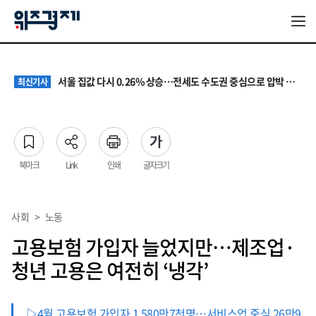
원·하청 교섭 갈등에 안전 지원 위축까지… 노란봉투법 불확실성 해법은
최신기사
청소년 혐오 표현, '처벌과 낙인'에서 '교양과 상식'으로
최신기사
서울 집값 다시 0.26% 상승…전세도 수도권 중심으로 압박 커져
최신기사
교실 뒤흔든 혐오표현…‘표현의 자유’ 넘어 지역사회와 해법 모색
최신기사
“혐오가 놀이가 된 교실”…처벌보다 예방·회복 중심 대응 필요
최신기사
원·하청 교섭 갈등에 안전 지원 위축까지… 노란봉투법 불확실성 해법은
최신기사
청소년 혐오 표현, '처벌과 낙인'에서 '교양과 상식'으로
최신기사
북마크
Link
인쇄
글자크기
사회
>
노동
고용보험 가입자 늘었지만…제조업·
청년 고용은 여전히 ‘냉각’
▷4월 고용보험 가입자 1,580만7천명…서비스업 중심 26만9