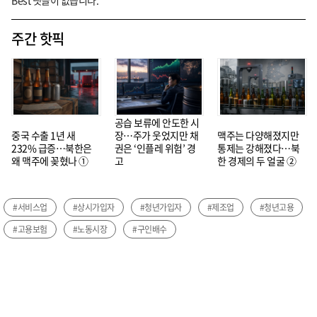
주간 핫픽
공습 보류에 안도한 시
중국 수출 1년 새
장…주가 웃었지만 채
맥주는 다양해졌지만
232% 급증…북한은
권은 ‘인플레 위험’ 경
통제는 강해졌다…북
왜 맥주에 꽂혔나 ①
고
한 경제의 두 얼굴 ②
#서비스업
#상시가입자
#청년가입자
#제조업
#청년고용
#고용보험
#노동시장
#구인배수