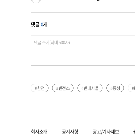
댓글
0
개
#한전
#변전소
#반대서울
#증성
#
회사소개
공지사항
광고/기사제보