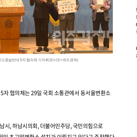
전소증설반대 5자 협의체 기자회견(사진=위즈경제)
 5자 협의체는 29일 국회 소통관에서 동서울변환소
하남시, 하남시의회, 더불어민주당, 국민의힘으로
적인 초고압변환소 설치가 이뤄지고 있다고 주장했다.