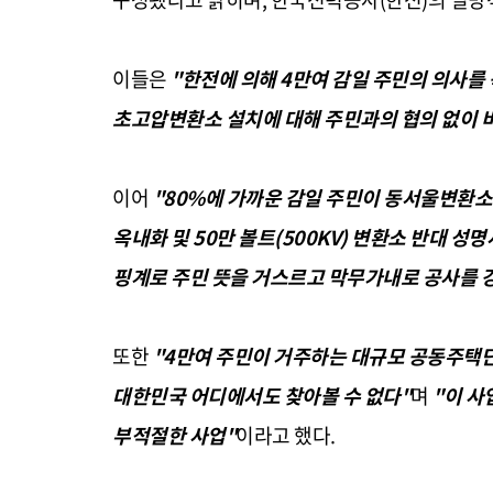
이들은
"한전에 의해 4만여 감일 주민의 의사를
초고압변환소 설치에 대해 주민과의 협의 없이 
이어
"80%에 가까운 감일 주민이 동서울변환소
옥내화 및 50만 볼트(500KV) 변환소 반대 성
핑계로 주민 뜻을 거스르고 막무가내로 공사를 
또한
"4만여 주민이 거주하는 대규모 공동주택
대한민국 어디에서도 찾아볼 수 없다"
며
"이 사
부적절한 사업"
이라고 했다.