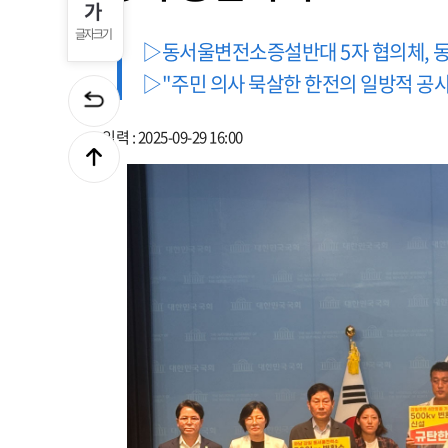
글자크기
▷동서울변전소증설반대 5자 협의체, 
▷"주민 의사 묵살한 한전의 일방적 공사
입력 : 2025-09-29 16:00