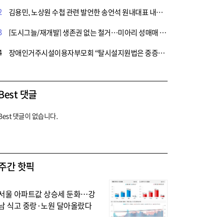
2
김용민, 노상원 수첩 관련 발언한 송언석 원내대표 내란 특검에 고소
3
[도시그늘/재개발] 생존권 없는 철거…미아리 성매매 집결지의 그림자
4
장애인거주시설이용자부모회 “탈시설지원법은 중증장애인 사형선고”…즉각 폐기 촉구
Best 댓글
Best 댓글이 없습니다.
주간 핫픽
서울 아파트값 상승세 둔화…강
남 식고 중랑·노원 달아올랐다