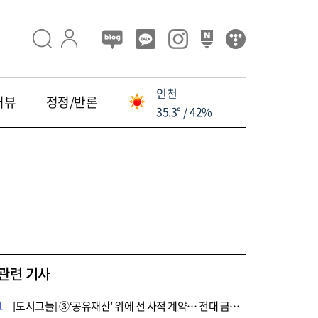
인천
터뷰
정정/반론
35.3° / 42%
관련 기사
1
[도시그늘] ③‘공유재산’ 위에 선 사적 계약… 전대 금지 조항과 위탁경영의 간극