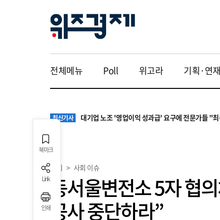
전체메뉴
Poll
위고라
기획·연
[증시다트] 대우건설 ‘깜짝 실적’ 다음은 27조 수
최신기사
원·하청 교섭 갈등에 안전 지원 위축까지… 노란봉
최신기사
대기업 노조 '영업이익 성과급' 요구에 전문가들 "
최신기사
‘나이롱 환자’ 막는다지만…차보험 8주 심사에 시
최신기사
[증시다트] 비에이치, 2분기 영업익 반토막…폴더블
최신기사
[증시다트] 대우건설 ‘깜짝 실적’ 다음은 27조 수
최신기사
북마크
원·하청 교섭 갈등에 안전 지원 위축까지… 노란봉
최신기사
사회
>
사회 이슈
동서울변전소 5자 협의
Link
공사 중단하라”
인쇄