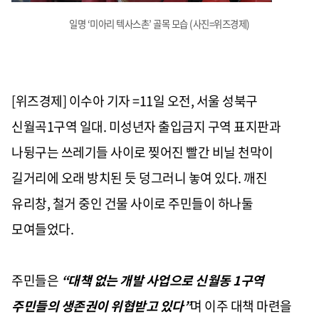
일명 ‘미아리 텍사스촌’ 골목 모습 (사진=위즈경제)
[위즈경제] 이수아 기자 =11일 오전, 서울 성북구
신월곡1구역 일대. 미성년자 출입금지 구역 표지판과
나뒹구는 쓰레기들 사이로 찢어진 빨간 비닐 천막이
길거리에 오래 방치된 듯 덩그러니 놓여 있다. 깨진
유리창, 철거 중인 건물 사이로 주민들이 하나둘
모여들었다.
주민들은
“대책 없는 개발 사업으로 신월동 1구역
주민들의 생존권이 위협받고 있다”
며 이주 대책 마련을