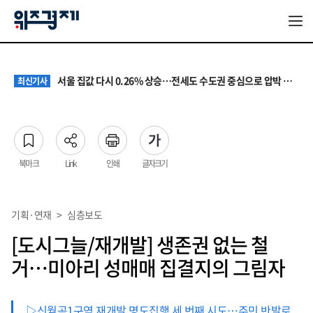
원·하청 교섭 갈등에 안전 지원 위축까지… 노란봉투법 불확실성 해법은
최신기사
청소년 혐오 표현, '처벌과 낙인'에서 '교양과 상식'으로
최신기사
서울 집값 다시 0.26% 상승…전세도 수도권 중심으로 압박 커져
최신기사
교실 뒤흔든 혐오표현…‘표현의 자유’ 넘어 지역사회와 해법 모색
최신기사
“혐오가 놀이가 된 교실”…처벌보다 예방·회복 중심 대응 필요
최신기사
원·하청 교섭 갈등에 안전 지원 위축까지… 노란봉투법 불확실성 해법은
최신기사
청소년 혐오 표현, '처벌과 낙인'에서 '교양과 상식'으로
최신기사
북마크
Link
인쇄
글자크기
기획·연재
>
심층보도
[도시그늘/재개발] 생존권 없는 철
거…미아리 성매매 집결지의 그림자
▷신월곡1구역 재개발 명도집행 세 번째 시도…주민 반발로