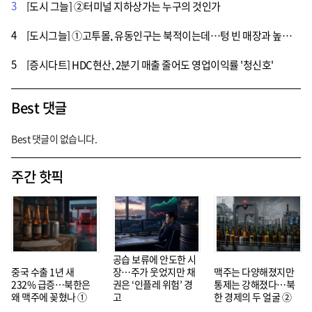
3
[도시 그늘] ②터미널 지하상가는 누구의 것인가
4
[도시그늘] ①고투몰, 유동인구는 북적이는데…텅 빈 매장과 높아진 대부료
5
[증시다트] HDC현산, 2분기 매출 줄어도 영업이익률 '청신호'
Best 댓글
Best 댓글이 없습니다.
주간 핫픽
공습 보류에 안도한 시
중국 수출 1년 새
장…주가 웃었지만 채
맥주는 다양해졌지만
232% 급증…북한은
권은 ‘인플레 위험’ 경
통제는 강해졌다…북
왜 맥주에 꽂혔나 ①
고
한 경제의 두 얼굴 ②