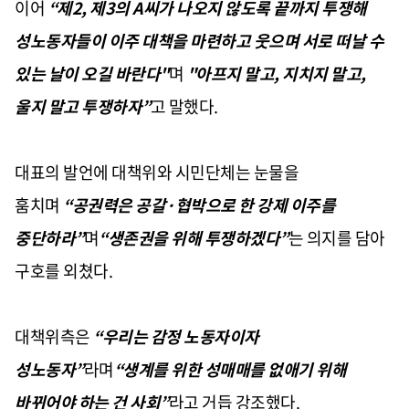
이어
“제2, 제3의 A씨가 나오지 않도록 끝까지 투쟁해
성노동자들이 이주 대책을 마련하고 웃으며 서로 떠날 수
있는 날이 오길 바란다"
며
"아프지 말고, 지치지 말고,
울지 말고 투쟁하자
”
고 말했다.
대표의 발언에 대책위와 시민단체는 눈물을
훔치며
“
공권력은 공갈
·
협박으로 한 강제 이주를
중단하라
”
며
“생존권을 위해 투쟁하겠다”
는 의지를 담아
구호를 외쳤다.
대책위측은
“
우리는 감정 노동자이자
성노동자
”
라며
“생계를 위한 성매매를 없애기 위해
바뀌어야 하는 건 사회”
라고 거듭 강조했다.