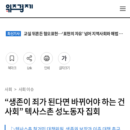
대기업 노조 '영업이익 성과급' 요구에 전문가들 "최종 이익·투자 여력 반영해야"
최신기사
서울 집값 다시 0.26% 상승…전세도 수도권 중심으로 압박 커져
최신기사
교실 뒤흔든 혐오표현…‘표현의 자유’ 넘어 지역사회와 해법 모색
최신기사
“혐오가 놀이가 된 교실”…처벌보다 예방·회복 중심 대응 필요
최신기사
원·하청 교섭 갈등에 안전 지원 위축까지… 노란봉투법 불확실성 해법은
최신기사
대기업 노조 '영업이익 성과급' 요구에 전문가들 "최종 이익·투자 여력 반영해야"
최신기사
서울 집값 다시 0.26% 상승…전세도 수도권 중심으로 압박 커져
최신기사
북마크
Link
인쇄
글자크기
사회
>
사회 이슈
“생존이 죄가 된다면 바뀌어야 하는 건
사회” 텍사스촌 성노동자 집회
▷텍사스촌 철거민 대책위원, 생존권 보장과 이주 대책 촉구