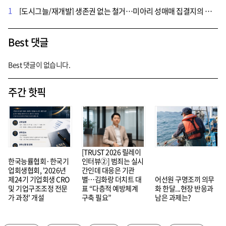
1
[도시그늘/재개발] 생존권 없는 철거…미아리 성매매 집결지의 그림자
Best 댓글
Best 댓글이 없습니다.
주간 핫픽
[TRUST 2026 릴레이
한국능률협회·한국기
인터뷰②] 범죄는 실시
업회생협회, '2026년
간인데 대응은 기관
제24기 기업회생 CRO
별…김화랑 더치트 대
어선원 구명조끼 의무
및 기업구조조정 전문
표 “다층적 예방체계
화 한달...현장 반응과
가 과정' 개설
구축 필요”
남은 과제는?