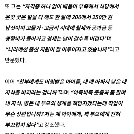
또 그는
“자격증 하나 없이 배움이 부족해서 식당에서
온갖 궂은 일을 다 해도 한 달에 200에서 250만 원
남짓이며 고물가·고금리 시대에 월세와 공과금 등
생활비가 들어가고 경제는 날이 갈수록 버겁다”
며
“나라에선 출산 지원이 잘 이루어지고 있습니까”
라고
반문했다.
이어
“친부에게도 버림받은 아이를, 내 배 아파서 낳은 내
자식을 버리라는 겁니까”
라며
“아득바득 웃음과 몸 팔며
내 자식, 병든 내 부모의 생계를 책임지겠다는데 직업이
무슨 상관입니까? 저는 제 아이에게, 제 부모에게 전혀
부끄럽지 않다”
고 강조했다.