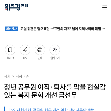
대기업 노조 '영업이익 성과급' 요구에 전문가들 "최종 이익·투자 여력 반영해야"
최신기사
서울 집값 다시 0.26% 상승…전세도 수도권 중심으로 압박 커져
최신기사
교실 뒤흔든 혐오표현…‘표현의 자유’ 넘어 지역사회와 해법 모색
최신기사
“혐오가 놀이가 된 교실”…처벌보다 예방·회복 중심 대응 필요
최신기사
원·하청 교섭 갈등에 안전 지원 위축까지… 노란봉투법 불확실성 해법은
최신기사
대기업 노조 '영업이익 성과급' 요구에 전문가들 "최종 이익·투자 여력 반영해야"
최신기사
서울 집값 다시 0.26% 상승…전세도 수도권 중심으로 압박 커져
최신기사
북마크
Link
인쇄
글자크기
사회
>
사회 이슈
청년 공무원 이직·퇴사를 막을 현실감
있는 복지 문화 개선 급선무
▷인사혁신처, 공무원 처우 개선 위한 청년자문단 출범