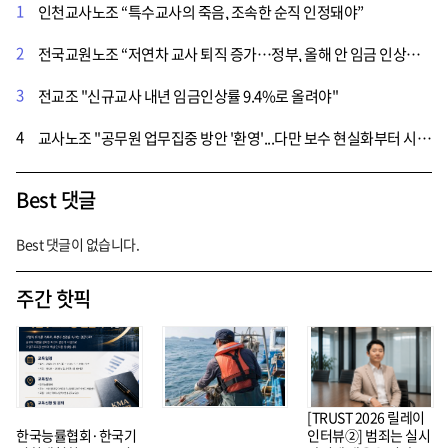
1
인천교사노조 “특수교사의 죽음, 조속한 순직 인정돼야”
2
전국교원노조 “저연차 교사 퇴직 증가…정부, 올해 안 임금 인상해야”
3
전교조 "신규교사 내년 임금인상률 9.4%로 올려야"
4
교사노조 "공무원 업무집중 방안 '환영'...다만 보수 현실화부터 시행 필요"
Best 댓글
Best 댓글이 없습니다.
주간 핫픽
[TRUST 2026 릴레이
한국능률협회·한국기
인터뷰②] 범죄는 실시