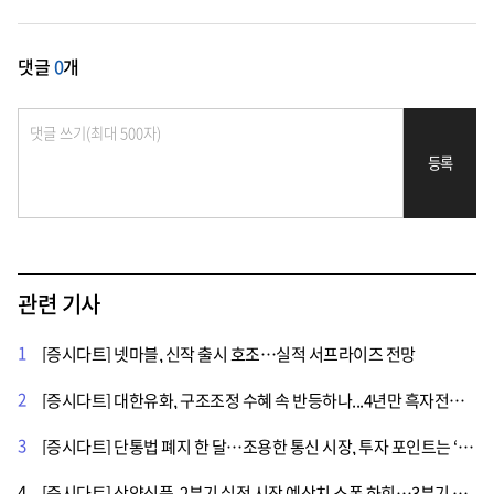
댓글
0
개
등록
관련 기사
1
[증시다트] 넷마블, 신작 출시 호조…실적 서프라이즈 전망
2
[증시다트] 대한유화, 구조조정 수혜 속 반등하나...4년만 흑자전환 전망
3
[증시다트] 단통법 폐지 한 달…조용한 통신 시장, 투자 포인트는 ‘주주환원·AI’
4
[증시다트] 삼양식품, 2분기 실적 시장 예상치 소폭 하회…3분기 성장 기대