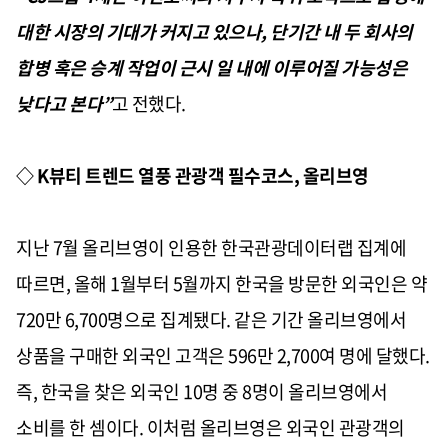
대한 시장의 기대가 커지고 있으나
,
단기간 내 두 회사의
합병 혹은 승계 작업이 근시 일 내에 이루어질 가능성은
낮다고 본다”
고 전했다
.
◇
K
뷰티 트렌드 열풍 관광객 필수코스
,
올리브영
지난
7
월 올리브영이 인용한 한국관광데이터랩 집계에
따르면
,
올해
1
월부터
5
월까지 한국을 방문한 외국인은 약
720
만
6,700
명으로 집계됐다
.
같은 기간 올리브영에서
상품을 구매한 외국인 고객은
596
만
2,700
여 명에 달했다
.
즉
,
한국을 찾은 외국인
10
명 중
8
명이 올리브영에서
소비를 한 셈이다
.
이처럼 올리브영은 외국인 관광객의