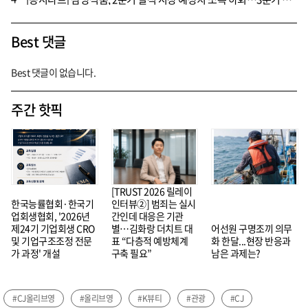
Best 댓글
Best 댓글이 없습니다.
주간 핫픽
[TRUST 2026 릴레이
한국능률협회·한국기
인터뷰②] 범죄는 실시
업회생협회, '2026년
간인데 대응은 기관
제24기 기업회생 CRO
별…김화랑 더치트 대
어선원 구명조끼 의무
및 기업구조조정 전문
표 “다층적 예방체계
화 한달...현장 반응과
가 과정' 개설
구축 필요”
남은 과제는?
#CJ올리브영
#올리브영
#K뷰티
#관광
#CJ