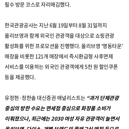
필수 방문 코스로 자리매김했다
.
한국관광공사는 지난
6
월
19
일부터
8
월
31
일까지
올리브영과 함께 외국인 관광객을 대상으로 쇼핑관광
활성화를 위한 프로모션을 진행했다
.
올리브영 ‘명동타운’
매장을 비롯한
121
개 매장에서 즉시환급형 사후면제
서비스를 이용하는 외국인 관광객에게
5
천 원 할인쿠폰
등을 제공했다
.
유정현·정한솔 대신증권 애널리스트는
“과거 단체관광
중심의 방한 수요는 면세점 중심으로 화장품 소비가
이뤄졌으나
,
최근에는
2030
여성 자유 관광객이 늘면서
올리브영
,
다이소
,
개별 브랜드의 플래그십 매장 등으로