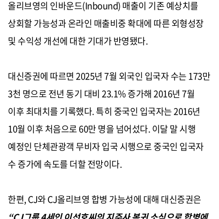
올리브영의 인바운드
(Inbound)
매출이 기존 예상치를
상회할 가능성과 온라인 매출비중 확대에 따른 외형성장
및 수익성 개선에 대한 기대가 반영됐다
.
대신증권에 따르면
2025
년
7
월 외국인 입국자 수는
173
만
3
천 명으로 전년 동기
대비
23.1%
증가해
2016
년
7
월
이후 최대치를 기록했다
.
특히 중국인 입국자는
2016
년
10
월 이후
처음으로
60
만 명을 넘어섰다
.
이달 말 시행
예정인 단체관광객 무비자 입국 시행으로 중국인 입국자
수 증가에 속도를 더할 전망이다
.
한편
, CJ
와
CJ
올리브영 합병 가능성에 대해 대신증권은
“
CJ
그룹
4
세인 이선호씨의 지주사 복귀 소식으로 합병에