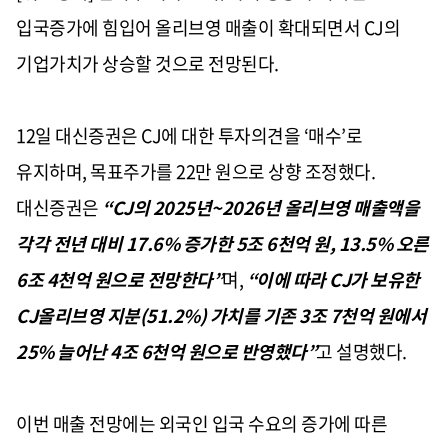
입국증가에 힘입어 올리브영 매출이 확대되면서
CJ
의
기업가치가 상승할 것으로 전망된다
.
12
일 대신증권은
CJ
에 대한 투자의견을 ‘매수’로
유지하며
,
목표주가를
22
만 원으로
상향 조정했다
.
대신증권은
“
CJ
의
2025
년
~2026
년 올리브영 매출액을
각각 전년 대비
17.6%
증가한
5
조
6
천억 원
, 13.5%
오른
6
조
4
천억 원으로 전망한다
”
며
,
“
이에 따라
CJ
가 보유한
CJ
올리브영 지분
(51.2%)
가치를 기존
3
조
7
천억 원에서
25%
늘어난
4
조
6
천억 원으로 반영했다”
고 설명했다
.
이번 매출 전망에는 외국인 입국 수요의 증가에 따른