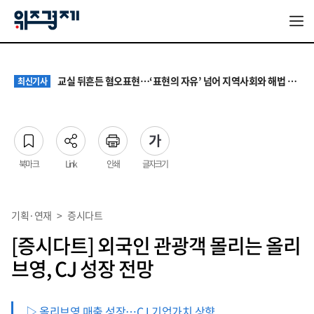
대기업 노조 '영업이익 성과급' 요구에 전문가들 "최종 이익·투자 여력 반영해야"
최신기사
서울 집값 다시 0.26% 상승…전세도 수도권 중심으로 압박 커져
최신기사
교실 뒤흔든 혐오표현…‘표현의 자유’ 넘어 지역사회와 해법 모색
최신기사
“혐오가 놀이가 된 교실”…처벌보다 예방·회복 중심 대응 필요
최신기사
원·하청 교섭 갈등에 안전 지원 위축까지… 노란봉투법 불확실성 해법은
최신기사
대기업 노조 '영업이익 성과급' 요구에 전문가들 "최종 이익·투자 여력 반영해야"
최신기사
서울 집값 다시 0.26% 상승…전세도 수도권 중심으로 압박 커져
최신기사
북마크
Link
인쇄
글자크기
기획·연재
>
증시다트
[증시다트] 외국인 관광객 몰리는 올리
브영, CJ 성장 전망
▷ 올리브영 매출 성장…CJ 기업가치 상향