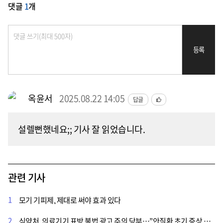
댓글
1
개
등록
옥윤서
2025.08.22 14:05
답글
설렐뻔했네요;; 기사 잘 읽었습니다.
관련 기사
1
모기 기피제, 제대로 써야 효과 있다
2
식약처, 의료기기 표방 불법 광고 주의 당부…”안질환 초기 증상 시 가까운 병원 찾아야”