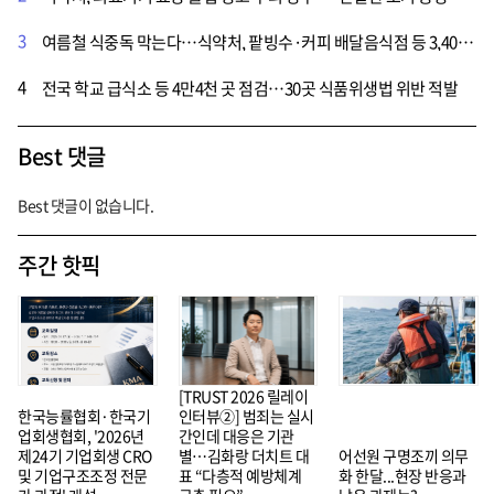
3
여름철 식중독 막는다…식약처, 팥빙수·커피 배달음식점 등 3,400곳 위생 점검
4
전국 학교 급식소 등 4만4천 곳 점검…30곳 식품위생법 위반 적발
Best 댓글
Best 댓글이 없습니다.
주간 핫픽
[TRUST 2026 릴레이
한국능률협회·한국기
인터뷰②] 범죄는 실시
업회생협회, '2026년
간인데 대응은 기관
제24기 기업회생 CRO
별…김화랑 더치트 대
어선원 구명조끼 의무
및 기업구조조정 전문
표 “다층적 예방체계
화 한달...현장 반응과