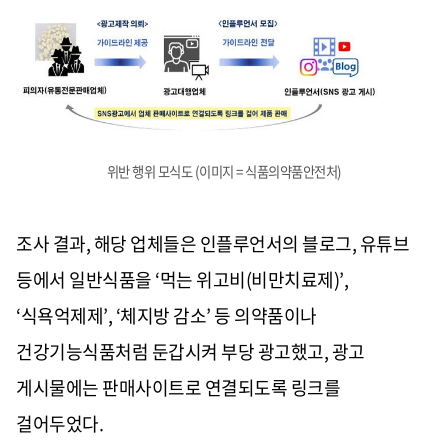
위반 행위 모식도 (이미지 = 식품의약품안전처)
조사 결과
,
해당 업체들은 인플루언서의 블로그
,
유튜브
등에서 일반식품을
‘
먹는 위고비
(
비만치료제
)’,
‘
식욕억제제
’, ‘
체지방 감소
’
등 의약품이나
건강기능식품처럼 둔갑시켜 부당 광고했고
,
광고
게시물에는 판매사이트로 연결되도록 링크를
걸어두었다
.