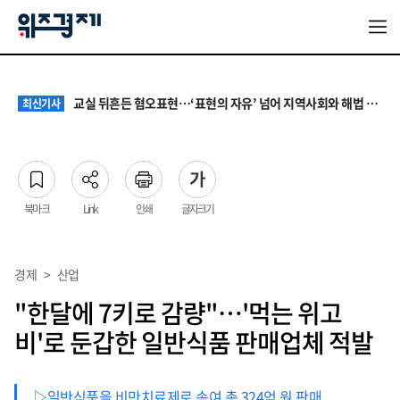
대기업 노조 '영업이익 성과급' 요구에 전문가들 "최종 이익·투자 여력 반영해야"
최신기사
서울 집값 다시 0.26% 상승…전세도 수도권 중심으로 압박 커져
최신기사
교실 뒤흔든 혐오표현…‘표현의 자유’ 넘어 지역사회와 해법 모색
최신기사
“혐오가 놀이가 된 교실”…처벌보다 예방·회복 중심 대응 필요
최신기사
원·하청 교섭 갈등에 안전 지원 위축까지… 노란봉투법 불확실성 해법은
최신기사
대기업 노조 '영업이익 성과급' 요구에 전문가들 "최종 이익·투자 여력 반영해야"
최신기사
서울 집값 다시 0.26% 상승…전세도 수도권 중심으로 압박 커져
최신기사
북마크
Link
인쇄
글자크기
경제
>
산업
"한달에 7키로 감량"…'먹는 위고
비'로 둔갑한 일반식품 판매업체 적발
▷일반식품을 비만치료제로 속여 총 324억 원 판매