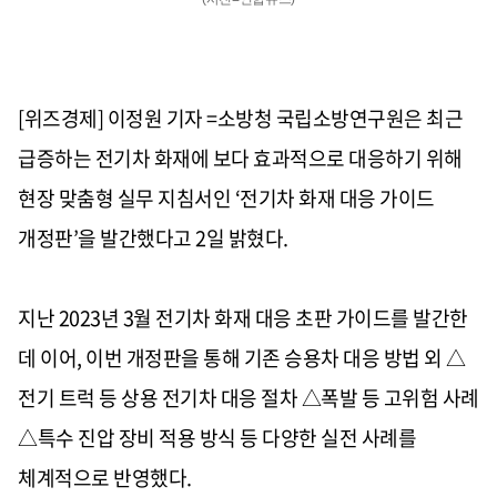
[위즈경제] 이정원 기자 =소방청 국립소방연구원은 최근
급증하는 전기차 화재에 보다 효과적으로 대응하기 위해
현장 맞춤형 실무 지침서인
‘
전기차 화재 대응 가이드
개정판
’
을 발간했다고
2
일 밝혔다
.
지난
2023
년
3
월 전기차 화재 대응 초판 가이드를 발간한
데 이어
,
이번 개정판을 통해 기존 승용차 대응 방법 외
△
전기 트럭 등 상용 전기차 대응 절차
△
폭발 등 고위험 사례
△
특수 진압 장비 적용 방식 등 다양한 실전 사례를
체계적으로 반영했다
.