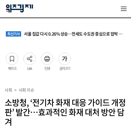
원·하청 교섭 갈등에 안전 지원 위축까지… 노란봉투법 불확실성 해법은
최신기사
청소년 혐오 표현, '처벌과 낙인'에서 '교양과 상식'으로
최신기사
서울 집값 다시 0.26% 상승…전세도 수도권 중심으로 압박 커져
최신기사
교실 뒤흔든 혐오표현…‘표현의 자유’ 넘어 지역사회와 해법 모색
최신기사
“혐오가 놀이가 된 교실”…처벌보다 예방·회복 중심 대응 필요
최신기사
원·하청 교섭 갈등에 안전 지원 위축까지… 노란봉투법 불확실성 해법은
최신기사
청소년 혐오 표현, '처벌과 낙인'에서 '교양과 상식'으로
최신기사
북마크
Link
인쇄
글자크기
사회
>
사회 이슈
소방청, ‘전기차 화재 대응 가이드 개정
판’ 발간…효과적인 화재 대처 방안 담
겨