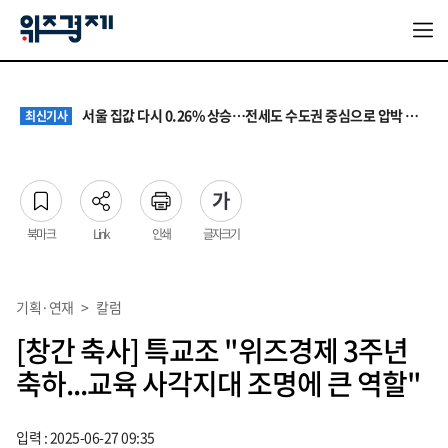
원·하청 교섭 갈등에 안전 지원 위축까지… 노란봉투법 불확실성 해법은
최신기사
청소년 혐오 표현, '처벌과 낙인'에서 '교양과 상식'으로
최신기사
서울 집값 다시 0.26% 상승…전세도 수도권 중심으로 압박 커져
최신기사
교실 뒤흔든 혐오표현…‘표현의 자유’ 넘어 지역사회와 해법 모색
최신기사
“혐오가 놀이가 된 교실”…처벌보다 예방·회복 중심 대응 필요
최신기사
원·하청 교섭 갈등에 안전 지원 위축까지… 노란봉투법 불확실성 해법은
최신기사
청소년 혐오 표현, '처벌과 낙인'에서 '교양과 상식'으로
최신기사
북마크
Link
인쇄
글자크기
기획·연재
>
칼럼
[창간 축사] 특교조 "위즈경제 3주년
축하...교육 사각지대 조명에 큰 역할"
입력 : 2025-06-27 09:35