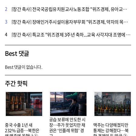
2
[창간 축사] 전국국공립유치원교사노동조합 "위즈경제, 유아교육의 내일을 함께 고민해준 든든한 언론"
3
[창간 축사] 장애인거주시설이용자부무회 "위즈경제, 약자의 목소리에 귀 기울여"
4
[창간 축사] 특교조 "위즈경제 3주년 축하...교육 사각지대 조명에 큰 역할"
Best 댓글
Best 댓글이 없습니다.
주간 핫픽
공습 보류에 안도한 시
중국 수출 1년 새
장…주가 웃었지만 채
맥주는 다양해졌지만
232% 급증…북한은
권은 ‘인플레 위험’ 경
통제는 강해졌다…북
왜 맥주에 꽂혔나 ①
고
한 경제의 두 얼굴 ②