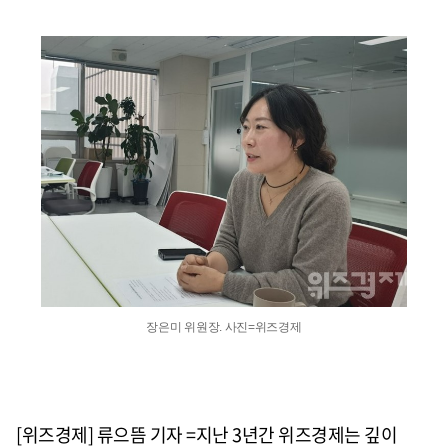
장은미 위원장. 사진=위즈경제
[위즈경제] 류으뜸 기자 =지난 3년간 위즈경제는 깊이