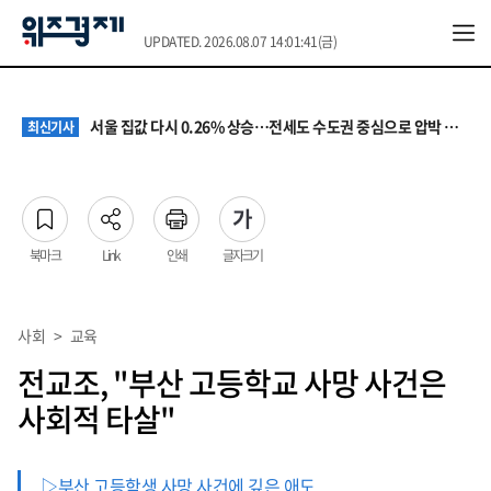
UPDATED. 2026.08.07 14:01:41(금)
원·하청 교섭 갈등에 안전 지원 위축까지… 노란봉투법 불확실성 해법은
최신기사
청소년 혐오 표현, '처벌과 낙인'에서 '교양과 상식'으로
최신기사
서울 집값 다시 0.26% 상승…전세도 수도권 중심으로 압박 커져
최신기사
교실 뒤흔든 혐오표현…‘표현의 자유’ 넘어 지역사회와 해법 모색
최신기사
“혐오가 놀이가 된 교실”…처벌보다 예방·회복 중심 대응 필요
최신기사
원·하청 교섭 갈등에 안전 지원 위축까지… 노란봉투법 불확실성 해법은
최신기사
청소년 혐오 표현, '처벌과 낙인'에서 '교양과 상식'으로
최신기사
북마크
Link
인쇄
글자크기
사회
>
교육
전교조, "부산 고등학교 사망 사건은
사회적 타살"
▷부산 고등학생 사망 사건에 깊은 애도