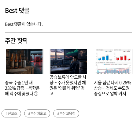
Best 댓글
Best 댓글이 없습니다.
주간 핫픽
공습 보류에 안도한 시
중국 수출 1년 새
장…주가 웃었지만 채
서울 집값 다시 0.26%
232% 급증…북한은
권은 ‘인플레 위험’ 경
상승…전세도 수도권
왜 맥주에 꽂혔나 ①
고
중심으로 압박 커져
#전교조
#부산예술고
#부산교육청