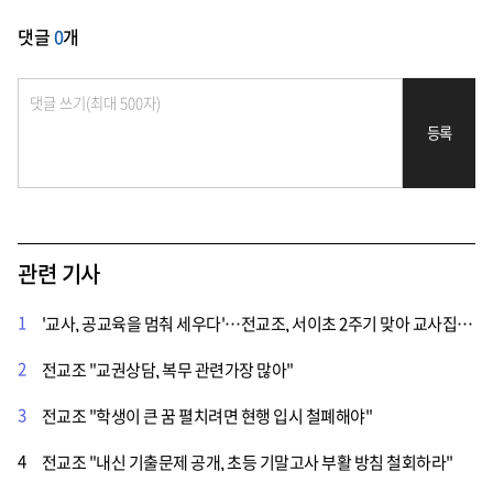
댓글
0
개
등록
관련 기사
1
'교사, 공교육을 멈춰 세우다'…전교조, 서이초 2주기 맞아 교사집회 기록집 출간
2
전교조 "교권상담, 복무 관련가장 많아"
3
전교조 "학생이 큰 꿈 펼치려면 현행 입시 철폐해야"
4
전교조 "내신 기출문제 공개, 초등 기말고사 부활 방침 철회하라"