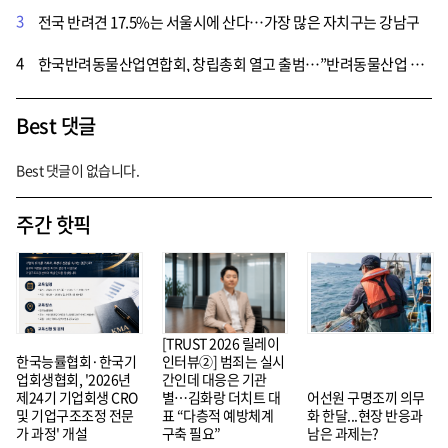
3
전국 반려견 17.5%는 서울시에 산다…가장 많은 자치구는 강남구
4
한국반려동물산업연합회, 창립총회 열고 출범…”반려동물산업 활성화 위한 제도 마련 필요”
Best 댓글
Best 댓글이 없습니다.
주간 핫픽
[TRUST 2026 릴레이
한국능률협회·한국기
인터뷰②] 범죄는 실시
업회생협회, '2026년
간인데 대응은 기관
제24기 기업회생 CRO
별…김화랑 더치트 대
어선원 구명조끼 의무
및 기업구조조정 전문
표 “다층적 예방체계
화 한달...현장 반응과
가 과정' 개설
구축 필요”
남은 과제는?