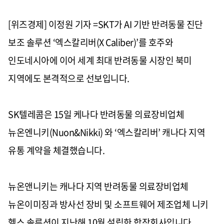
[위즈경제] 이정원 기자 =
SKT
가
AI
기반 반려동물 진단
보조 솔루션
‘
엑스칼리버
(X Caliber)’
를 호주와
인도네시아에 이어 세계 최대 반려동물 시장인 북미
지역에도 본격적으로 선보입니다
.
SK
텔레콤은
15
일 케나다 반려동물 의료장비업체
뉴온엔니키
(Nuon&Nikki)
와
‘
엑스칼리버
’
캐나다 지역
유통 계약을 체결했습니다
.
뉴온앤니키는 캐나다 지역 반려동물 의료장비업체
뉴온이미징과 방사선 장비 및 소프트웨어 제조업체 니키
헬스 솔루션이 지난해
10
월 설립한 합작회사입니다
.