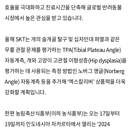
효율을 극대화하고 진료시간을 단축해 글로벌 반려동물
시장에서 높은 관심을 받고 있습니다
.
올해
SKT
는 개의 슬개골 탈구 및 십자인대 파열과 같은
무릎 관절 문제를 평가하는
TPA(Tibial Plateau Angle)
자동계측
,
개와 고양이 고관절 이형성증
(Hip dysplasia)
을
평가하는 데 사용되는 측정 방법인 노버그 앵글
(Norberg
Angle)
자동계측 등을 추가해
‘
엑스칼리버
’
상품력을 더욱
강화할 계획입니다
.
한편 농림축산식품부
(
이하 농식품부
)
는 오는
17
일부터
19
일까지 인도네시아 자카르타에서 열리는
‘2024