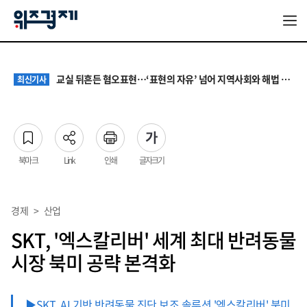
대기업 노조 '영업이익 성과급' 요구에 전문가들 "최종 이익·투자 여력 반영해야"
최신기사
서울 집값 다시 0.26% 상승…전세도 수도권 중심으로 압박 커져
최신기사
교실 뒤흔든 혐오표현…‘표현의 자유’ 넘어 지역사회와 해법 모색
최신기사
“혐오가 놀이가 된 교실”…처벌보다 예방·회복 중심 대응 필요
최신기사
원·하청 교섭 갈등에 안전 지원 위축까지… 노란봉투법 불확실성 해법은
최신기사
대기업 노조 '영업이익 성과급' 요구에 전문가들 "최종 이익·투자 여력 반영해야"
최신기사
서울 집값 다시 0.26% 상승…전세도 수도권 중심으로 압박 커져
최신기사
북마크
Link
인쇄
글자크기
경제
>
산업
SKT, '엑스칼리버' 세계 최대 반려동물
시장 북미 공략 본격화
▶SKT, AI 기반 반려동물 진단 보조 솔루션 '엑스칼리버' 북미