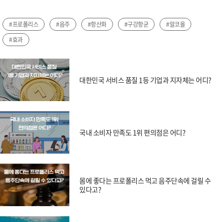
#프로폴리스
#음주
#항산화
#구강항균
#알코올
#효과
대한민국 서비스 품질 1등 기업과 지자체는 어디?
국내 소비자 만족도 1위 편의점은 어디?
몸에 좋다는 프로폴리스 먹고 음주단속에 걸릴 수
있다고?