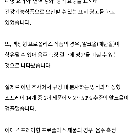
예방 효과와
‘
면역 강화
’
등의 효능을 표시해
건강기능식품으로 오인할 수 있는 표시
∙
광고를 하고
있었습니다
.
또
,
액상형 프로폴리스 식품의 경우
,
알코올
(
에탄올
)
이
함유될 수 있어 음주 측정 결과에 영향을 미칠 수 있는
것으로 나타났습니다
.
실제로 이번 조사에서 구강 내 분사하는 방식의 액상형
스프레이
14
개 중
6
개 제품에서
27~50%
수준의 알코올이
검출됐습니다
.
이에 스프레이형 프로폴리스 제품의 경우
,
음주 측정