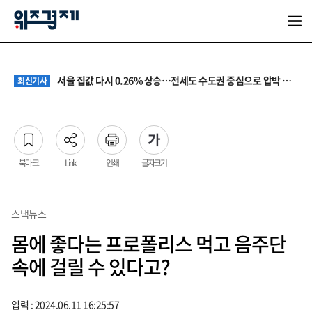
원·하청 교섭 갈등에 안전 지원 위축까지… 노란봉투법 불확실성 해법은
최신기사
청소년 혐오 표현, '처벌과 낙인'에서 '교양과 상식'으로
최신기사
서울 집값 다시 0.26% 상승…전세도 수도권 중심으로 압박 커져
최신기사
교실 뒤흔든 혐오표현…‘표현의 자유’ 넘어 지역사회와 해법 모색
최신기사
“혐오가 놀이가 된 교실”…처벌보다 예방·회복 중심 대응 필요
최신기사
원·하청 교섭 갈등에 안전 지원 위축까지… 노란봉투법 불확실성 해법은
최신기사
청소년 혐오 표현, '처벌과 낙인'에서 '교양과 상식'으로
최신기사
북마크
Link
인쇄
글자크기
스낵뉴스
몸에 좋다는 프로폴리스 먹고 음주단
속에 걸릴 수 있다고?
입력 : 2024.06.11 16:25:57