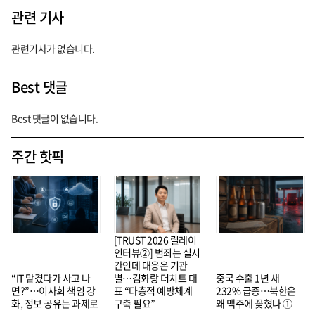
관련 기사
관련기사가 없습니다.
Best 댓글
Best 댓글이 없습니다.
주간 핫픽
[TRUST 2026 릴레이
인터뷰②] 범죄는 실시
간인데 대응은 기관
“IT 맡겼다가 사고 나
별…김화랑 더치트 대
중국 수출 1년 새
면?”…이사회 책임 강
표 “다층적 예방체계
232% 급증…북한은
화, 정보 공유는 과제로
구축 필요”
왜 맥주에 꽂혔나 ①