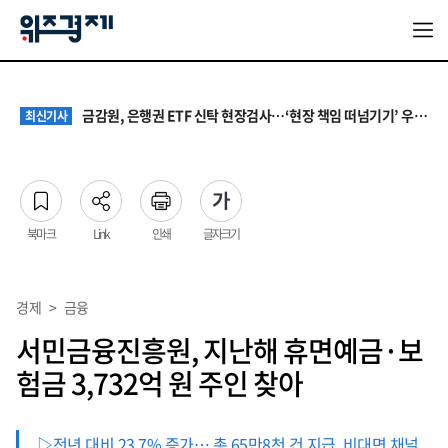
서울 집값 다시 0.26% 상승…전세도 수도권 중심으로 압박 커져
최신기사
AI가 예금·보험까지 골라주는 시대…금융권은 소비자 보호 ‘숙제’
최신기사
금감원, 은행권 ETF 신탁 현장검사…‘현장 책임 떠넘기기’ 우려도
최신기사
고용보험은 늘었지만 청년은 줄었다…7월 노동시장, ‘숫자 회복’ 뒤의 균열
최신기사
청소년 혐오 표현, '처벌과 낙인'에서 '교양과 상식'으로
최신기사
서울 집값 다시 0.26% 상승…전세도 수도권 중심으로 압박 커져
최신기사
AI가 예금·보험까지 골라주는 시대…금융권은 소비자 보호 ‘숙제’
최신기사
북마크
Link
인쇄
글자크기
경제
>
금융
서민금융진흥원, 지난해 휴면예금·보
험금 3,732억 원 주인 찾아
▷전년 대비 23.7% 증가… 총 65만8천 건 지급, 비대면 채널