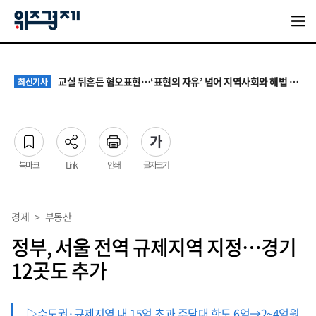
대기업 노조 '영업이익 성과급' 요구에 전문가들 "최종 이익·투자 여력 반영해야"
최신기사
서울 집값 다시 0.26% 상승…전세도 수도권 중심으로 압박 커져
최신기사
교실 뒤흔든 혐오표현…‘표현의 자유’ 넘어 지역사회와 해법 모색
최신기사
“혐오가 놀이가 된 교실”…처벌보다 예방·회복 중심 대응 필요
최신기사
원·하청 교섭 갈등에 안전 지원 위축까지… 노란봉투법 불확실성 해법은
최신기사
대기업 노조 '영업이익 성과급' 요구에 전문가들 "최종 이익·투자 여력 반영해야"
최신기사
서울 집값 다시 0.26% 상승…전세도 수도권 중심으로 압박 커져
최신기사
북마크
Link
인쇄
글자크기
경제
>
부동산
정부, 서울 전역 규제지역 지정…경기
12곳도 추가
▷수도권·규제지역 내 15억 초과 주담대 한도 6억→2~4억원