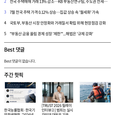
2
전국 주택매매 거래 13% 감소…KB 부동산연구팀, 수도권 전세가격 상승 여력 존재
3
7월 전국 주택 가격 0.12% 상승…집값 상승 속 '월세화' 가속
4
국토부, 부동산 시장 안정화와 거래질서 확립 위해 현장점검 강화
5
"부동산 금융 쏠림 경제 성장 '제한'"...해법은 '규제 강화'
Best 댓글
Best 댓글이 없습니다.
주간 핫픽
[TRUST 2026 릴레이
한국능률협회·한국기
인터뷰②] 범죄는 실시
업회생협회, '2026년
간인데 대응은 기관