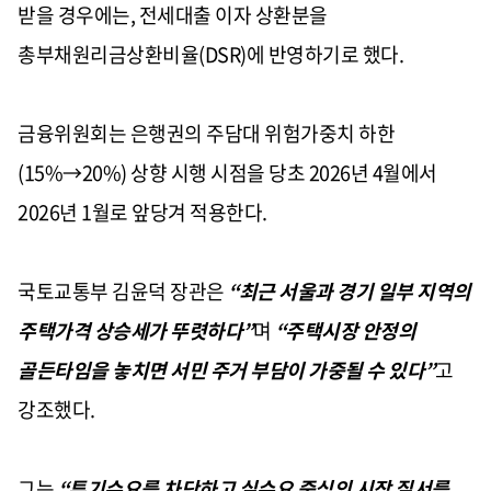
받을 경우에는, 전세대출 이자 상환분을
총부채원리금상환비율(DSR)에 반영하기로 했다.
금융위원회는 은행권의 주담대 위험가중치 하한
(15%→20%) 상향 시행 시점을 당초 2026년 4월에서
2026년 1월로 앞당겨 적용한다.
국토교통부 김윤덕 장관은
“최근 서울과 경기 일부 지역의
주택가격 상승세가 뚜렷하다”
며
“주택시장 안정의
골든타임을 놓치면 서민 주거 부담이 가중될 수 있다”
고
강조했다.
그는
“투기수요를 차단하고 실수요 중심의 시장 질서를