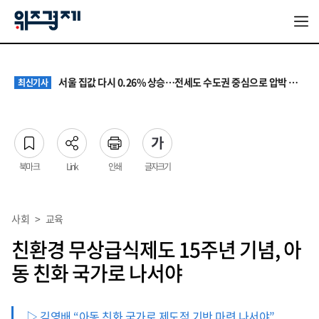
원·하청 교섭 갈등에 안전 지원 위축까지… 노란봉투법 불확실성 해법은
최신기사
청소년 혐오 표현, '처벌과 낙인'에서 '교양과 상식'으로
최신기사
서울 집값 다시 0.26% 상승…전세도 수도권 중심으로 압박 커져
최신기사
교실 뒤흔든 혐오표현…‘표현의 자유’ 넘어 지역사회와 해법 모색
최신기사
“혐오가 놀이가 된 교실”…처벌보다 예방·회복 중심 대응 필요
최신기사
원·하청 교섭 갈등에 안전 지원 위축까지… 노란봉투법 불확실성 해법은
최신기사
청소년 혐오 표현, '처벌과 낙인'에서 '교양과 상식'으로
최신기사
북마크
Link
인쇄
글자크기
사회
>
교육
친환경 무상급식제도 15주년 기념, 아
동 친화 국가로 나서야
▷ 김영배 “아동 친화 국가로 제도적 기반 마련 나서야”