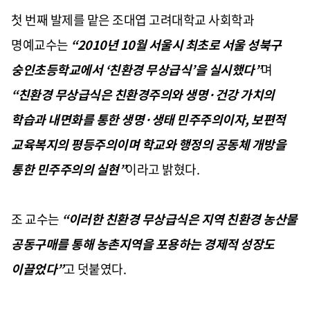
첫 번째 발제를 맡은 조대엽 고려대학교 사회학과
명예교수는
“2010
년
10
월 서울시 최초로 서울 성북구
숭인초등학교에서
‘
친환경 무상급식
’
을 실시했다
”
며
“
친환경 무상급식은 친환경주의와 생명
·
건강 가치의
학습과 내면화를 통한 생명
·
생태 민주주의이자
,
보편적
교육복지의 평등주의이며 학교와 행정의 공동체 개방을
통한 민주주의의 실현
”
이라고 밝혔다
.
조 교수는
“
이러한 친환경 무상급식은 지역 친환경 농산물
공동구매를 통해 농촌지역을 포용하는 경제적 성장도
이끌었다
”
고 덧붙였다
.