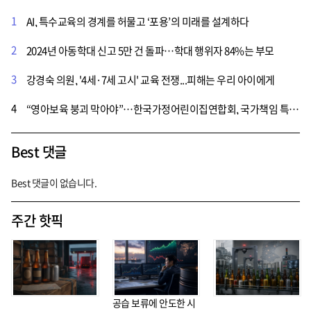
1
AI, 특수교육의 경계를 허물고 ‘포용’의 미래를 설계하다
2
2024년 아동학대 신고 5만 건 돌파…학대 행위자 84%는 부모
3
강경숙 의원, '4세·7세 고시' 교육 전쟁...피해는 우리 아이에게
4
“영아보육 붕괴 막아야”…한국가정어린이집연합회, 국가책임 특별법 제정 촉구
Best 댓글
Best 댓글이 없습니다.
주간 핫픽
공습 보류에 안도한 시