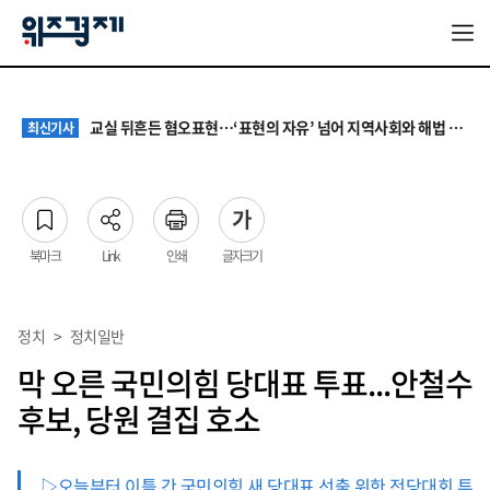
대기업 노조 '영업이익 성과급' 요구에 전문가들 "최종 이익·투자 여력 반영해야"
최신기사
서울 집값 다시 0.26% 상승…전세도 수도권 중심으로 압박 커져
최신기사
교실 뒤흔든 혐오표현…‘표현의 자유’ 넘어 지역사회와 해법 모색
최신기사
“혐오가 놀이가 된 교실”…처벌보다 예방·회복 중심 대응 필요
최신기사
원·하청 교섭 갈등에 안전 지원 위축까지… 노란봉투법 불확실성 해법은
최신기사
대기업 노조 '영업이익 성과급' 요구에 전문가들 "최종 이익·투자 여력 반영해야"
최신기사
서울 집값 다시 0.26% 상승…전세도 수도권 중심으로 압박 커져
최신기사
북마크
Link
인쇄
글자크기
정치
>
정치일반
막 오른 국민의힘 당대표 투표...안철수
후보, 당원 결집 호소
▷오늘부터 이틀 간 국민의힘 새 당대표 선출 위한 전당대회 투