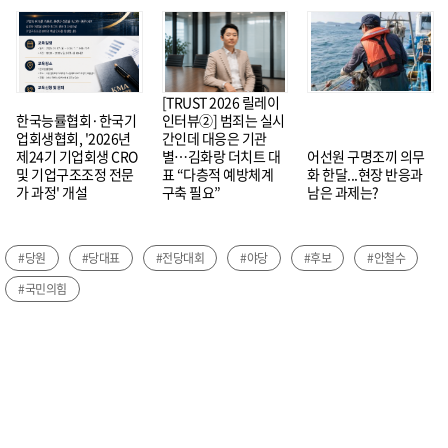
[TRUST 2026 릴레이
한국능률협회·한국기
인터뷰②] 범죄는 실시
업회생협회, '2026년
간인데 대응은 기관
제24기 기업회생 CRO
별…김화랑 더치트 대
어선원 구명조끼 의무
및 기업구조조정 전문
표 “다층적 예방체계
화 한달...현장 반응과
가 과정' 개설
구축 필요”
남은 과제는?
#당원
#당대표
#전당대회
#야당
#후보
#안철수
#국민의힘