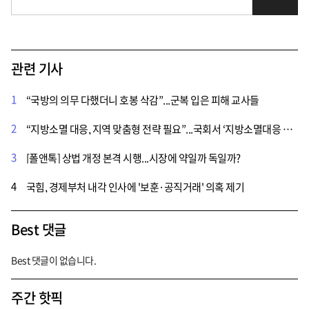
관련 기사
1
“국방의 의무 다했더니 호봉 삭감”...군복 입은 피해 교사들
2
“지방소멸 대응, 지역 맞춤형 전략 필요”...국회서 ‘지방소멸대응 전략 특별세미나’ 개최
3
[폴앤톡] 상법 개정 본격 시행...시장에 약일까 독일까?
4
국힘, 경제부처 내각 인사에 '보훈·공직거래' 의혹 제기
Best 댓글
Best 댓글이 없습니다.
주간 핫픽