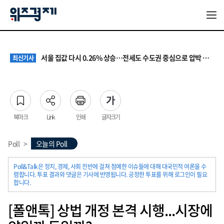
원·하청 교섭 갈등에 안전 지원 위축까지… 노란봉투법 불확실성 해법은
최신기사
청소년 혐오 표현, '처벌과 낙인'에서 '교양과 상식'으로
최신기사
서울 집값 다시 0.26% 상승…전세도 수도권 중심으로 압박 커져
최신기사
교실 뒤흔든 혐오표현…‘표현의 자유’ 넘어 지역사회와 해법 모색
최신기사
“혐오가 놀이가 된 교실”…처벌보다 예방·회복 중심 대응 필요
최신기사
원·하청 교섭 갈등에 안전 지원 위축까지… 노란봉투법 불확실성 해법은
최신기사
청소년 혐오 표현, '처벌과 낙인'에서 '교양과 상식'으로
최신기사
북마크
Link
인쇄
글자크기
Poll
>
오늘의 Poll
Poll&Talk은 정치, 경제, 사회 전반에 걸쳐 첨예한 이슈들에 대해 대국민적 여론을 수
렴합니다. 투표 결과와 댓글은 기사에 반영됩니다. 공정한 투표를 위해 로그인이 필요
합니다.
[폴앤톡] 상법 개정 본격 시행...시장에