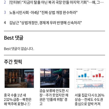
2
[인터뷰] “지금이 탈출 아닌 복귀 국장 만들 마지막 기회”…왜, 그리고 어떻게?
3
노동시민사회·야4당 "진짜 상법 개정 완수하라"
4
김남근 "상법개정안, 경재계 우려 반영해 신속처리"
Best 댓글
Best 댓글이 없습니다.
주간 핫픽
공습 보류에 안도한 시
중국 수출 1년 새
장…주가 웃었지만 채
서울 집값 다시 0.26%
232% 급증…북한은
권은 ‘인플레 위험’ 경
상승…전세도 수도권
왜 맥주에 꽂혔나 ①
고
중심으로 압박 커져