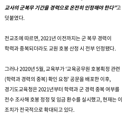
교사의 군복무 기간을 경력으로 온전히 인정해야 한다”
고
덧붙였다
.
전교조에 따르면
, 2021
년 이전까지는 군 복무 경력이
학력과 중복되더라도 교원 호봉 산정 시 전부 인정됐다
.
그러나
2020
년
5
월
,
교육부가
‘
교육공무원 호봉획정 관련
(
학력과 경력의 중복
)
확인 요청
’
공문을 배포한 이후
,
경기도교육청은
2021
년부터 학력과 군 경력 중복 여부를
전수 조사해 호봉 정정 및 임금 환수를 실시했고
,
현재는 이
조치가 전국적으로 확대되고 있다
.