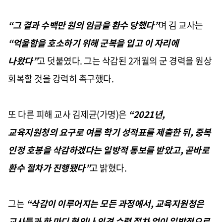
“
그 결과 수백만 원의 임금을 환수 당했다
”
며 김 교사는
“
억울함을 호소하기 위해 군복을 입고 이 자리에
나왔다
”
고 덧붙였다
.
그는 삭감된
2
개월의 군 경력을 원상
회복할 것을 강력히 촉구했다
.
또 다른 피해 교사 김제균
(
가명
)
은
“2021
년
,
교육지원청의 요구로 여름 학기 성적표를 제출한 뒤
,
중복
인정 호봉을 삭감하겠다는 일방적 통보를 받았고
,
곧바로
환수 절차가 진행됐다
”
고 밝혔다
.
그는
“삭감이 이루어지는 모든 과정에서
,
교육지원청은
교사들과 한 마디 협의나 의견 수렴 절차 없이 일방적으로