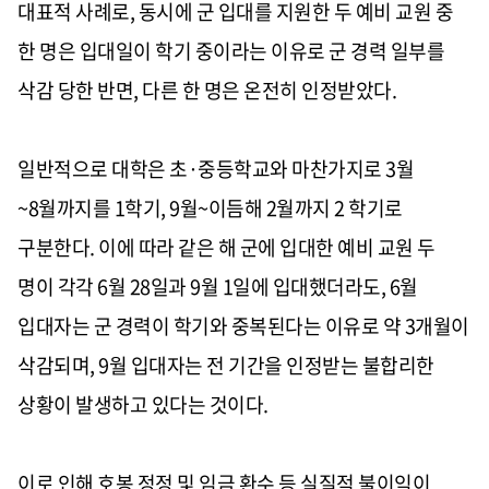
대표적 사례로
,
동시에 군 입대를 지원한 두 예비 교원 중
한 명은 입대일이 학기 중이라는 이유로 군 경력 일부를
삭감 당한 반면
,
다른 한 명은 온전히 인정받았다
.
일반적으로 대학은 초
·
중등학교와 마찬가지로
3
월
~8
월까지를
1
학기
, 9
월
~
이듬해
2
월까지
2
학기로
구분한다
.
이에 따라 같은 해 군에 입대한 예비 교원 두
명이 각각
6
월
28
일과
9
월
1
일에 입대했더라도
, 6
월
입대자는 군 경력이 학기와 중복된다는 이유로 약
3
개월이
삭감되며
, 9
월 입대자는 전 기간을 인정받는 불합리한
상황이 발생하고 있다는 것이다
.
이로 인해 호봉 정정 및 임금 환수 등 실질적 불이익이