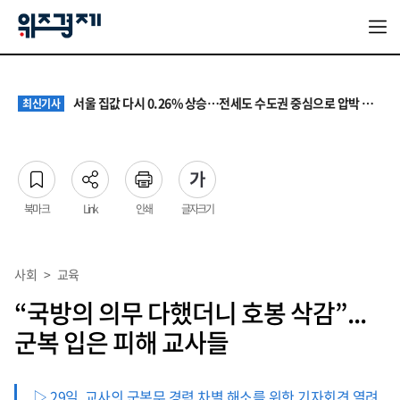
원·하청 교섭 갈등에 안전 지원 위축까지… 노란봉투법 불확실성 해법은
최신기사
청소년 혐오 표현, '처벌과 낙인'에서 '교양과 상식'으로
최신기사
서울 집값 다시 0.26% 상승…전세도 수도권 중심으로 압박 커져
최신기사
교실 뒤흔든 혐오표현…‘표현의 자유’ 넘어 지역사회와 해법 모색
최신기사
“혐오가 놀이가 된 교실”…처벌보다 예방·회복 중심 대응 필요
최신기사
원·하청 교섭 갈등에 안전 지원 위축까지… 노란봉투법 불확실성 해법은
최신기사
청소년 혐오 표현, '처벌과 낙인'에서 '교양과 상식'으로
최신기사
북마크
Link
인쇄
글자크기
사회
>
교육
“국방의 의무 다했더니 호봉 삭감”...
군복 입은 피해 교사들
▷ 29일, 교사의 군복무 경력 차별 해소를 위한 기자회견 열려