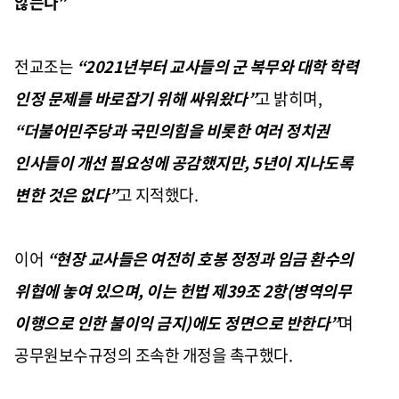
않는다
”
전교조는
“2021
년부터 교사들의 군 복무와 대학 학력
인정 문제를 바로잡기 위해 싸워왔다
”
고 밝히며
,
“
더불어민주당과 국민의힘을 비롯한 여러 정치권
인사들이 개선 필요성에 공감했지만
, 5
년이 지나도록
변한 것은 없다
”
고 지적했다
.
이어
“
현장 교사들은 여전히 호봉 정정과 임금 환수의
위협에 놓여 있으며
,
이는 헌법 제
39
조
2
항
(
병역의무
이행으로 인한 불이익 금지
)
에도 정면으로 반한다
”
며
공무원보수규정의 조속한 개정을 촉구했다
.