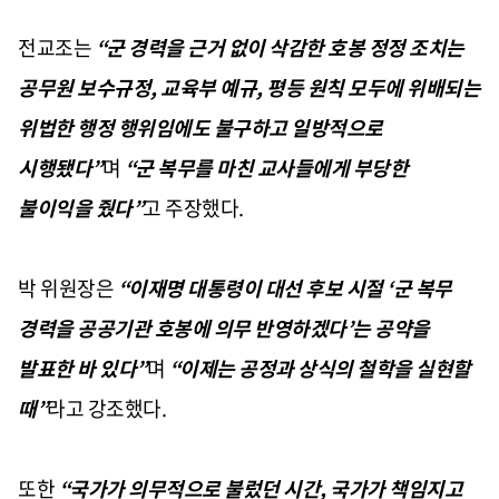
전교조는
“
군 경력을 근거 없이 삭감한 호봉 정정 조치는
공무원 보수규정
,
교육부 예규
,
평등 원칙 모두에 위배되는
위법한 행정 행위임에도 불구하고 일방적으로
시행됐다
”
며
“
군 복무를 마친 교사들에게 부당한
불이익을 줬다
”
고 주장했다
.
박 위원장은
“
이재명 대통령이 대선 후보 시절
‘
군 복무
경력을 공공기관 호봉에 의무 반영하겠다
’
는 공약을
발표한 바 있다
”
며
“
이제는 공정과 상식의 철학을 실현할
때
”
라고 강조했다
.
또한
“국가가 의무적으로 불렀던 시간
,
국가가 책임지고