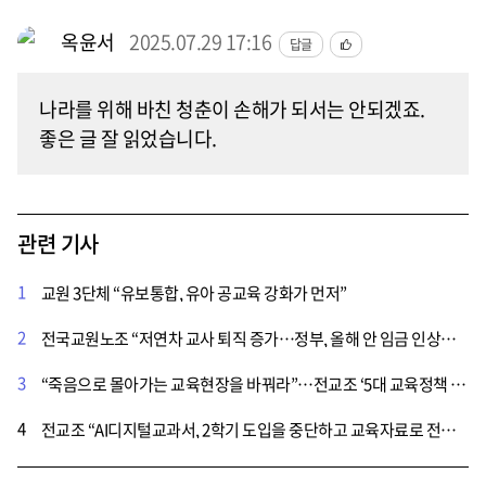
옥윤서
2025.07.29 17:16
답글
나라를 위해 바친 청춘이 손해가 되서는 안되겠죠.
좋은 글 잘 읽었습니다.
관련 기사
1
교원 3단체 “유보통합, 유아 공교육 강화가 먼저”
2
전국교원노조 “저연차 교사 퇴직 증가…정부, 올해 안 임금 인상해야”
3
“죽음으로 몰아가는 교육현장을 바꿔라”…전교조 ‘5대 교육정책 전환’ 촉구
4
전교조 “AI디지털교과서, 2학기 도입을 중단하고 교육자료로 전환해야”