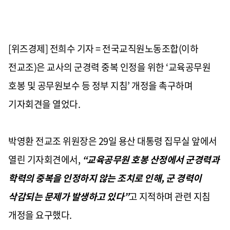
[위즈경제] 전희수 기자 = 전국교직원노동조합
(
이하
전교조
)
은 교사의 군경력 중복 인정을 위한
‘
교육공무원
호봉 및 공무원보수 등 정부 지침
’
개정을 촉구하며
기자회견을 열었다
.
박영환 전교조 위원장은
29
일 용산 대통령 집무실 앞에서
열린 기자회견에서
,
“
교육공무원 호봉 산정에서 군경력과
학력의 중복을 인정하지 않는 조치로 인해
,
군 경력이
삭감되는 문제가 발생하고 있다
”
고 지적하며 관련 지침
개정을 요구했다
.