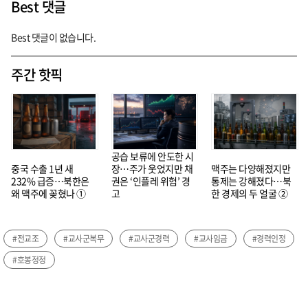
Best 댓글
Best 댓글이 없습니다.
주간 핫픽
공습 보류에 안도한 시
중국 수출 1년 새
장…주가 웃었지만 채
맥주는 다양해졌지만
232% 급증…북한은
권은 ‘인플레 위험’ 경
통제는 강해졌다…북
왜 맥주에 꽂혔나 ①
고
한 경제의 두 얼굴 ②
#전교조
#교사군복무
#교사군경력
#교사임금
#경력인정
#호봉정정