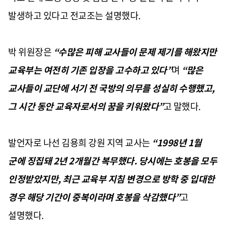
발생하고 있다고 전교조는 설명했다
.
박 위원장은
“
수많은 피해 교사들이 문제 제기를 해왔지만
교육부는 여전히 기존 입장을 고수하고 있다
”
며
“
많은
교사들이 교단에 서기 전 국방의 의무를 성실히 수행했고
,
그 시간 동안 교육자로서의 꿈을 키워왔다
”
고 말했다
.
발언자로 나선 김용희 강원 지역 교사는
“1998
년
1
월
군에 징집돼
2
년
2
개월간 복무했다
.
당시에는 호봉을 모두
인정받았지만
,
최근 교육부 지침 변경으로 방학 중 입대한
경우 해당 기간이 중복이라며 호봉을 삭감했다
”
고
설명했다
.