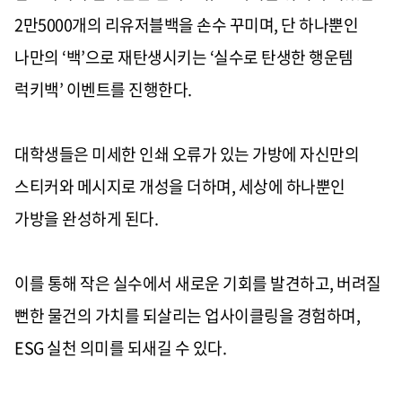
2
만
5000
개의 리유저블백을 손수 꾸미며
,
단 하나뿐인
나만의
‘
백
’
으로 재탄생시키는
‘
실수로 탄생한 행운템
럭키백
’
이벤트를 진행한다
.
대학생들은 미세한 인쇄 오류가 있는 가방에 자신만의
스티커와 메시지로 개성을 더하며
,
세상에 하나뿐인
가방을 완성하게 된다
.
이를 통해 작은 실수에서 새로운 기회를 발견하고
,
버려질
뻔한 물건의 가치를 되살리는 업사이클링을 경험하며
,
ESG
실천 의미를 되새길 수 있다
.