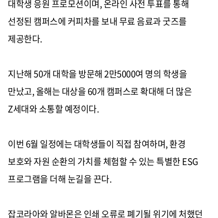
대학생 응원 프로모션이며
,
온라인 사전 투표를 통해
선정된 캠퍼스에 커피차를 보내 무료 음료과 굿즈를
제공한다
.
지난해
50
개 대학을 방문해
2
만
5000
여 명의 학생을
만났고
,
올해는 대상을
60
개 캠퍼스로 확대해 더 많은
Z
세대와 소통할 예정이다
.
이번
6
월 일정에는 대학생들이 직접 참여하며
,
환경
보호와 자원 순환의 가치를 체험할 수 있는 특별한
ESG
프로그램을 더해 눈길을 끈다
.
잡코라아와 알바몬은 인쇄 오류로 폐기될 위기에 처했던