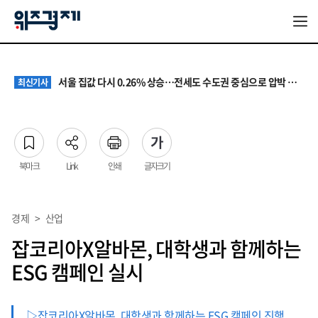
원·하청 교섭 갈등에 안전 지원 위축까지… 노란봉투법 불확실성 해법은
최신기사
청소년 혐오 표현, '처벌과 낙인'에서 '교양과 상식'으로
최신기사
서울 집값 다시 0.26% 상승…전세도 수도권 중심으로 압박 커져
최신기사
교실 뒤흔든 혐오표현…‘표현의 자유’ 넘어 지역사회와 해법 모색
최신기사
“혐오가 놀이가 된 교실”…처벌보다 예방·회복 중심 대응 필요
최신기사
원·하청 교섭 갈등에 안전 지원 위축까지… 노란봉투법 불확실성 해법은
최신기사
청소년 혐오 표현, '처벌과 낙인'에서 '교양과 상식'으로
최신기사
북마크
Link
인쇄
글자크기
경제
>
산업
잡코리아X알바몬, 대학생과 함께하는
ESG 캠페인 실시
▷잡코리아X알바몬, 대학생과 함께하는 ESG 캠페인 진행