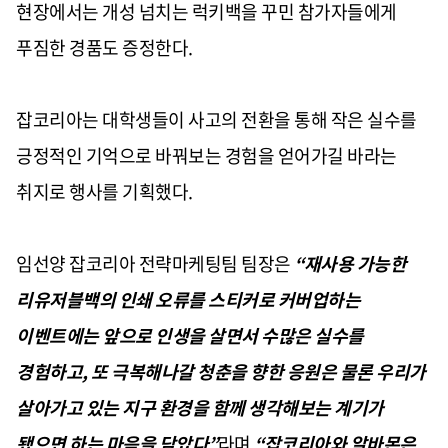
현장에서는 개성 넘치는 럭키백을 꾸민 참가자들에게
푸짐한 경품도 증정한다
.
잡코리아는 대학생들이 사고의 전환을 통해 작은 실수를
긍정적인 기억으로 바꿔보는 경험을 얻어가길 바라는
취지로 행사를 기획했다
.
임선양 잡코리아 전략마케팅팀 팀장은
“
재사용 가능한
리유저블백의 인쇄 오류를 스티커로 커버업하는
이벤트에는 앞으로 인생을 살면서 수많은 실수를
경험하고
,
또 극복해나갈 청춘을 향한 응원은 물론 우리가
살아가고 있는 지구 환경을 함께 생각해보는 계기가
됐으면 하는 마음을 담았다
”
라며
“
잡코리아와 알바몬은