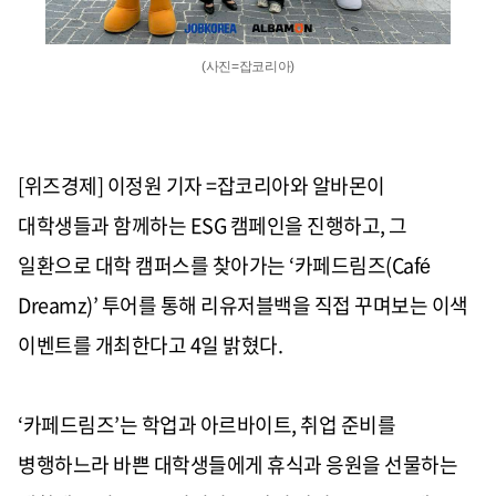
(사진=잡코리아)
[위즈경제] 이정원 기자 =잡코리아와 알바몬이
대학생들과 함께하는
ESG
캠페인을 진행하고
,
그
일환으로 대학 캠퍼스를 찾아가는
‘
카페드림즈
(Café
Dreamz)’
투어를 통해 리유저블백을 직접 꾸며보는 이색
이벤트를 개최한다고
4
일 밝혔다
.
‘
카페드림즈
’
는 학업과 아르바이트
,
취업 준비를
병행하느라 바쁜 대학생들에게 휴식과 응원을 선물하는