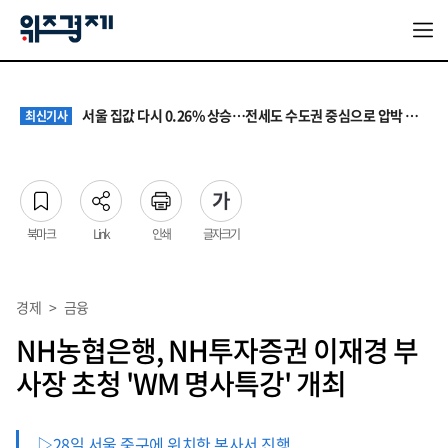
원·하청 교섭 갈등에 안전 지원 위축까지… 노란봉투법 불확실성 해법은
최신기사
청소년 혐오 표현, '처벌과 낙인'에서 '교양과 상식'으로
최신기사
서울 집값 다시 0.26% 상승…전세도 수도권 중심으로 압박 커져
최신기사
교실 뒤흔든 혐오표현…‘표현의 자유’ 넘어 지역사회와 해법 모색
최신기사
“혐오가 놀이가 된 교실”…처벌보다 예방·회복 중심 대응 필요
최신기사
원·하청 교섭 갈등에 안전 지원 위축까지… 노란봉투법 불확실성 해법은
최신기사
청소년 혐오 표현, '처벌과 낙인'에서 '교양과 상식'으로
최신기사
북마크
Link
인쇄
글자크기
경제
>
금융
NH농협은행, NH투자증권 이재경 부
사장 초청 'WM 명사특강' 개최
▷28일 서울 중구에 위치한 본사서 진행