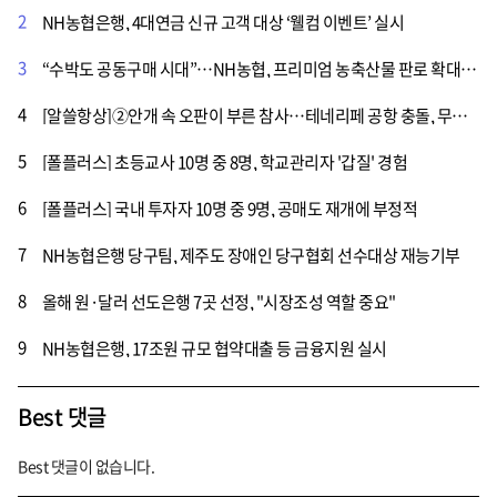
2
NH농협은행, 4대연금 신규 고객 대상 ‘웰컴 이벤트’ 실시
3
“수박도 공동구매 시대”…NH농협, 프리미엄 농축산물 판로 확대 나선다
4
[알쓸항상]②안개 속 오판이 부른 참사…테네리페 공항 충돌, 무엇이 문제였나
5
[폴플러스] 초등교사 10명 중 8명, 학교관리자 '갑질' 경험
6
[폴플러스] 국내 투자자 10명 중 9명, 공매도 재개에 부정적
7
NH농협은행 당구팀, 제주도 장애인 당구협회 선수대상 재능기부
8
올해 원·달러 선도은행 7곳 선정, "시장조성 역할 중요"
9
NH농협은행, 17조원 규모 협약대출 등 금융지원 실시
Best 댓글
Best 댓글이 없습니다.