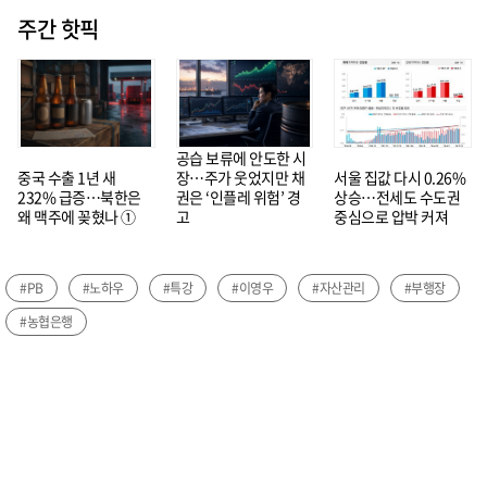
주간 핫픽
공습 보류에 안도한 시
중국 수출 1년 새
장…주가 웃었지만 채
서울 집값 다시 0.26%
232% 급증…북한은
권은 ‘인플레 위험’ 경
상승…전세도 수도권
왜 맥주에 꽂혔나 ①
고
중심으로 압박 커져
#PB
#노하우
#특강
#이영우
#자산관리
#부행장
#농협은행